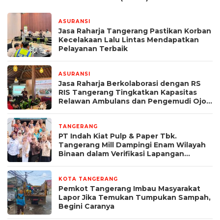
ASURANSI
2 hari yang lalu
Jasa Raharja Tangerang Pastikan Korban
Kecelakaan Lalu Lintas Mendapatkan
Pelayanan Terbaik
ASURANSI
2 hari yang lalu
Jasa Raharja Berkolaborasi dengan RS
RIS Tangerang Tingkatkan Kapasitas
Relawan Ambulans dan Pengemudi Ojol
melalui Pelatihan PPGD
TANGERANG
3 hari yang lalu
PT Indah Kiat Pulp & Paper Tbk.
Tangerang Mill Dampingi Enam Wilayah
Binaan dalam Verifikasi Lapangan
Program Kampung Iklim Tingkat Provinsi
Banten
KOTA TANGERANG
3 hari yang lalu
Pemkot Tangerang Imbau Masyarakat
Lapor Jika Temukan Tumpukan Sampah,
Begini Caranya