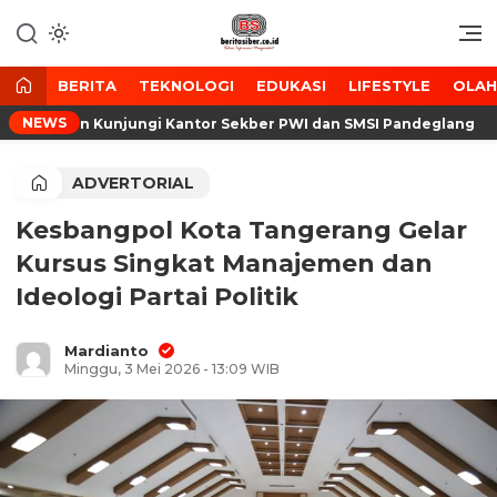
Lewati
ke
Media Tanggap Dan Akurat
BeritaSiber.co.id
konten
BERITA
TEKNOLOGI
EDUKASI
LIFESTYLE
OLA
NEWS
Banten Kunjungi Kantor Sekber PWI dan SMSI Pandeglang
ADVERTORIAL
Kesbangpol Kota Tangerang Gelar
Kursus Singkat Manajemen dan
Ideologi Partai Politik
Mardianto
Minggu, 3 Mei 2026 - 13:09 WIB