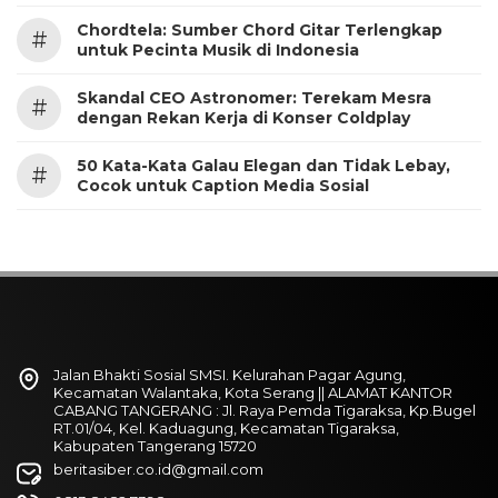
Chordtela: Sumber Chord Gitar Terlengkap
#
untuk Pecinta Musik di Indonesia
Skandal CEO Astronomer: Terekam Mesra
#
dengan Rekan Kerja di Konser Coldplay
50 Kata-Kata Galau Elegan dan Tidak Lebay,
#
Cocok untuk Caption Media Sosial
Jalan Bhakti Sosial SMSI. Kelurahan Pagar Agung,
Kecamatan Walantaka, Kota Serang || ALAMAT KANTOR
CABANG TANGERANG : Jl. Raya Pemda Tigaraksa, Kp.Bugel
RT.01/04, Kel. Kaduagung, Kecamatan Tigaraksa,
Kabupaten Tangerang 15720
beritasiber.co.id@gmail.com