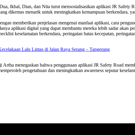
a, Ikbal, Dian, dan Nita turut mensosialisasikan aplikasi JR Safety R
ang dikemas menarik untuk meningkatkan kemampuan berkendara, yang m
dengan memberikan penjelasan mengenai manfaat aplikasi, cara pengund
nya aplikasi digital yang dapat membantu mereka lebih sadar akan pent
, checklist keselamatan berkendara, peringatan batas kecepatan, perin
ecelakaan Lalu Lintas di Jalan Raya Serang – Tangerang
i Artha menegaskan bahwa penggunaan aplikasi JR Safety Road memberi
memperoleh pengetahuan dan meningkatkan awareness seputar keselama