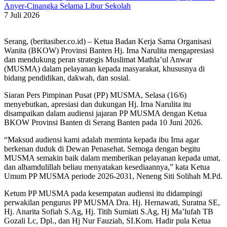
Anyer-Cinangka Selama Libur Sekolah
7 Juli 2026
Serang, (beritasiber.co.id) – Ketua Badan Kerja Sama Organisasi
Wanita (BKOW) Provinsi Banten Hj. Irna Narulita mengapresiasi
dan mendukung peran strategis Muslimat Mathla’ul Anwar
(MUSMA) dalam pelayanan kepada masyarakat, khususnya di
bidang pendidikan, dakwah, dan sosial.
Siaran Pers Pimpinan Pusat (PP) MUSMA, Selasa (16/6)
menyebutkan, apresiasi dan dukungan Hj. Irna Narulita itu
disampaikan dalam audiensi jajaran PP MUSMA dengan Ketua
BKOW Provinsi Banten di Serang Banten pada 10 Juni 2026.
“Maksud audiensi kami adalah meminta kepada ibu Irna agar
berkenan duduk di Dewan Penasehat. Semoga dengan begitu
MUSMA semakin baik dalam memberikan pelayanan kepada umat,
dan alhamdulillah beliau menyatakan kesediaannya,” kata Ketua
Umum PP MUSMA periode 2026-2031, Neneng Siti Solihah M.Pd.
Ketum PP MUSMA pada kesempatan audiensi itu didampingi
perwakilan pengurus PP MUSMA Dra. Hj. Hernawati, Suratna SE,
Hj. Anarita Sofiah S.Ag, Hj. Titih Sumiati S.Ag, Hj Ma’lufah TB
Gozali Lc, Dpl., dan Hj Nur Fauziah, SI.Kom. Hadir pula Ketua