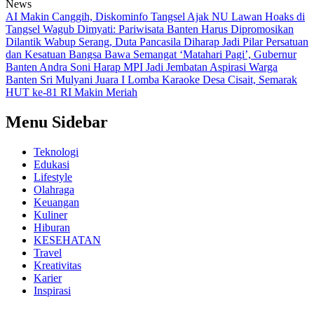
News
AI Makin Canggih, Diskominfo Tangsel Ajak NU Lawan Hoaks di
Tangsel
Wagub Dimyati: Pariwisata Banten Harus Dipromosikan
Dilantik Wabup Serang, Duta Pancasila Diharap Jadi Pilar Persatuan
dan Kesatuan Bangsa
Bawa Semangat ‘Matahari Pagi’, Gubernur
Banten Andra Soni Harap MPI Jadi Jembatan Aspirasi Warga
Banten
Sri Mulyani Juara I Lomba Karaoke Desa Cisait, Semarak
HUT ke-81 RI Makin Meriah
Menu Sidebar
Teknologi
Edukasi
Lifestyle
Olahraga
Keuangan
Kuliner
Hiburan
KESEHATAN
Travel
Kreativitas
Karier
Inspirasi