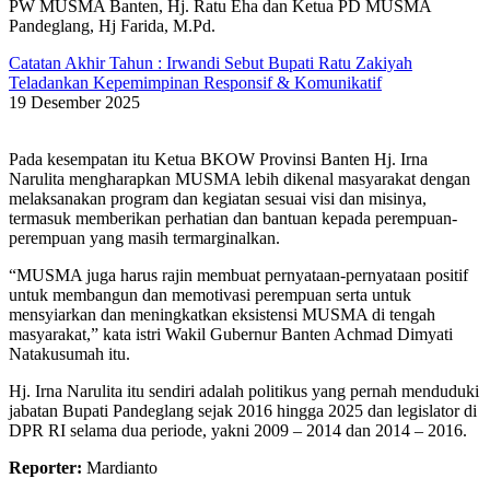
PW MUSMA Banten, Hj. Ratu Eha dan Ketua PD MUSMA
Pandeglang, Hj Farida, M.Pd.
Catatan Akhir Tahun : Irwandi Sebut Bupati Ratu Zakiyah
Teladankan Kepemimpinan Responsif & Komunikatif
19 Desember 2025
Pada kesempatan itu Ketua BKOW Provinsi Banten Hj. Irna
Narulita mengharapkan MUSMA lebih dikenal masyarakat dengan
melaksanakan program dan kegiatan sesuai visi dan misinya,
termasuk memberikan perhatian dan bantuan kepada perempuan-
perempuan yang masih termarginalkan.
“MUSMA juga harus rajin membuat pernyataan-pernyataan positif
untuk membangun dan memotivasi perempuan serta untuk
mensyiarkan dan meningkatkan eksistensi MUSMA di tengah
masyarakat,” kata istri Wakil Gubernur Banten Achmad Dimyati
Natakusumah itu.
Hj. Irna Narulita itu sendiri adalah politikus yang pernah menduduki
jabatan Bupati Pandeglang sejak 2016 hingga 2025 dan legislator di
DPR RI selama dua periode, yakni 2009 – 2014 dan 2014 – 2016.
Reporter:
Mardianto