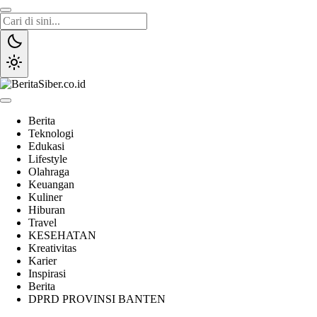
Lewati
ke
konten
BeritaSiber.co.id
Media Tanggap Dan Akurat
Berita
Teknologi
Edukasi
Lifestyle
Olahraga
Keuangan
Kuliner
Hiburan
Travel
KESEHATAN
Kreativitas
Karier
Inspirasi
Berita
DPRD PROVINSI BANTEN