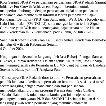
Kota Serang SIGAP ke perusahaan-perusahaan. SIGAP adalah Samsat
Initiative For Growth Achievment Program bertujuan untuk
memperkuat hubungan dengan perusahaan, melakukan pendataan
kendaraan, dan memberikan informasi terkait pembayaran Pajak
Kendaraan Bermotor (PKB) dan Sumbangan Wajib Dana Kecelakaan
Lalu Lintas Jalan (SWDKLLJ), serta mengsosialikan terkait Signal
Corporate yaitu Web untuk pembayaran pajak secara online khusus
untuk kendaraan milik Perusahaan, pada (Senin, 22 Juli 2024)
Santunan Korban Kecelakaan Lalu Lintas Antara Kendaraan Bermotor
dan Bus di wilayah Kabupaten Serang
4 Oktober 2024
Kunjungan dilaksanakan langsung oleh Jasa Raharja Petugas Samsat
Cikokol, Cinthya Rouwena. Dalam agenda SIGAP ini, Jasa Raharja
mengunjungi salah satu Perusahaan BUMN yang berlokasi di Bandara
Soekarno Hatta, yakni PT Angkasa Pura.
“Konsepnya SIGAP adalah door to door ke Perusahaan-perusahaan
pemilik kendaraan kedinasan perusahaan besar untuk sosialisasi masif
secara langsung dengan manajemen dan staf perusahaan
memperkenalkan program-program Kesamsatan “ jelas Cinthya.
“Selain silaturahmi, tujuan utama kunjungan ini menjelaskan
pentingnya pembayaran PKB dan SWDKLLJ sebagai bagian dari
tanggung jawab setiap perusahan yang memilik kendaraan.