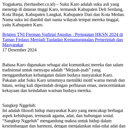
Yogjakarta, (beritasiber.co.id) – Suku Karo adalah suku asli yang
menetap di dataran tinggi Karo, termasuk Kabupaten Deli Serdang,
Kota Binjai, Kabupaten Langkat, Kabupaten Dari dan Kota Medan.
Nama suku ini diambil dari nama wilayah tempat mereka tinggal,
yaitu Kabupaten Karo.
Brigjen TNI Fierman Sjafirial Agustus : Peringatan HKSN 2024 di
Taman Firdaus Menjadi Tauladan Kemanunggalan Pemerintah dan
Masyarakat
17 Desember 2024
Bahasa Karo digunakan sebagai alat komunikasi mereka dan salam
tradisional untuk menyapa adalah “Mejuah-juah” yang
menggambarkan kehangatan dalam budaya masyarakat Karo.
Pakaian adat Suku Karo umumnya memiliki motif warna merah dan
hitam, sering kali diperindah dengan perhiasan emas, mencerminkan
kekayaan dan keindahan warisan budaya mereka.
Sangkep Nggeluh:
Ini adalah filosofi hidup masyarakat Karo yang mencakup berbagai
aspek kehidupan, termasuk agama, adat, dan hubungan sosial.
“Sangkep Nggeluh” mengandung makna untuk hidup dalam
keseimbangan dan harmoni, dengan menjalankan nilai-nilai adat dan