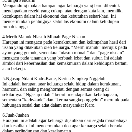
3.Jumpa Pencarin
Mengandung makna harapan agar keluarga yang baru dibentuk
mendapatkan rezeki yang cukup, atau dengan kata lain, memiliki
kecukupan dalam hal ekonomi dan kebutuhan sehari-hari. Ini
mencerminkan pentingnya stabilitas ekonomi dalam kehidupan
rumah tangga.
4.Merih Manuk Niasuh Mbuah Page Nisuan
Harapan ini mengacu pada kemakmuran dan kelimpahan hasil dari
usaha yang dilakukan oleh keluarga. “Merih manuk” merujuk pada
ayam yang gemuk, sementara “niasuh mbuah” dan “page nisuan”
mengacu pada tanaman yang berbuah lebat dan subur. Ini adalah
simbol dari keberhasilan dan kemakmuran dalam kehidupan bertani
atau bekerja.
5.Ngasup Ndahi Kade-Kade, Kerina Sangkep Nggeluh
Ini adalah harapan agar keluarga selalu hidup dalam kerukunan,
harmoni, dan saling menghormati dengan semua orang di
sekitarnya. “Ngasup ndahi” berarti mendapatkan kebahagiaan,
sementara “kade-kade” dan “kerina sangkep nggeluh” merujuk pada
hubungan sosial dan adat dalam masyarakat Karo.
6.Juah-Juahen
Harapan ini adalah agar keluarga dijauhkan dari segala marabahaya
dan kesulitan. Ini mencerminkan doa agar keluarga selalu berada
dalam perlindungan dan keselamatan.