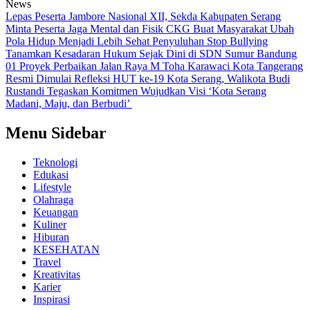
News
Lepas Peserta Jambore Nasional XII, Sekda Kabupaten Serang
Minta Peserta Jaga Mental dan Fisik
CKG Buat Masyarakat Ubah
Pola Hidup Menjadi Lebih Sehat
Penyuluhan Stop Bullying
Tanamkan Kesadaran Hukum Sejak Dini di SDN Sumur Bandung
01
Proyek Perbaikan Jalan Raya M Toha Karawaci Kota Tangerang
Resmi Dimulai
Refleksi HUT ke-19 Kota Serang, Walikota Budi
Rustandi Tegaskan Komitmen Wujudkan Visi ‘Kota Serang
Madani, Maju, dan Berbudi’ ‎
Menu Sidebar
Teknologi
Edukasi
Lifestyle
Olahraga
Keuangan
Kuliner
Hiburan
KESEHATAN
Travel
Kreativitas
Karier
Inspirasi