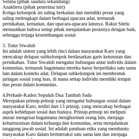
Senina (pihak saudara sekandung)
Anakberu (pihak penerima istri)
Ketiga kelompok ini saling berkaitan dan memiliki peran yang
saling melengkapi dalam berbagai upacara adat, termasuk
pernikahan, kematian, dan upacara-upacara lainnya. Rakut Sitelu
memastikan bahwa setiap pihak menjalankan perannya dengan baik,
sehingga terjaga keseimbangan sosial.
3. Tutur Siwaluh
Ini adalah sistem yang lebih rinci dalam masyarakat Karo yang
mencakup delapan subkelompok berdasarkan garis keturunan dan
pernikahan. Tutur Siwaluh mengatur hubungan antar individu dalam
komunitas, termasuk bagaimana mereka harus berperilaku satu sama
lain dalam konteks adat. Delapan subkelompok ini membentuk
jaringan sosial yang luas, di mana setiap individu memiliki tempat
dan peran dalam komunitas.
4.Perkade-Kaden Sepuluh Dua Tambah Sada
Merupakan prinsip-prinsip yang mengatur hubungan sosial dalam
masyarakat Karo, terdiri dari 13 prinsip, yang mencakup berbagai
aspek kehidupan sosial dan budaya. Prinsip-prinsip ini meliputi
aturan mengenai bagaimana menghormati orang lain, menjaga
keharmonisan dalam keluarga dan komunitas, serta menjalankan
tanggung jawab sosial. Ini adalah panduan etika yang membantu
masyarakat Karo dalam berinteraksi satu sama lain dan menjaga