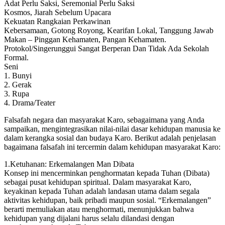
Adat Perlu Saksi, Seremonial Perlu Saksi
Kosmos, Jiarah Sebelum Upacara
Kekuatan Rangkaian Perkawinan
Kebersamaan, Gotong Royong, Kearifan Lokal, Tanggung Jawab
Makan – Pinggan Kehamaten, Pangan Kehamaten.
Protokol/Singerunggui Sangat Berperan Dan Tidak Ada Sekolah
Formal.
Seni
1. Bunyi
2. Gerak
3. Rupa
4. Drama/Teater
Falsafah negara dan masyarakat Karo, sebagaimana yang Anda
sampaikan, mengintegrasikan nilai-nilai dasar kehidupan manusia ke
dalam kerangka sosial dan budaya Karo. Berikut adalah penjelasan
bagaimana falsafah ini tercermin dalam kehidupan masyarakat Karo:
1.Ketuhanan: Erkemalangen Man Dibata
Konsep ini mencerminkan penghormatan kepada Tuhan (Dibata)
sebagai pusat kehidupan spiritual. Dalam masyarakat Karo,
keyakinan kepada Tuhan adalah landasan utama dalam segala
aktivitas kehidupan, baik pribadi maupun sosial. “Erkemalangen”
berarti memuliakan atau menghormati, menunjukkan bahwa
kehidupan yang dijalani harus selalu dilandasi dengan