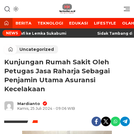
Lewati
ke
Media Tanggap Dan Akurat
BeritaSiber.co.id
konten
BERITA
TEKNOLOGI
EDUKASI
LIFESTYLE
OLA
NEWS
n Kaligrafi ke Lemka Sukabumi
Sidak Tambang di Bo
Uncategorized
Kunjungan Rumah Sakit Oleh
Petugas Jasa Raharja Sebagai
Penjamin Utama Asuransi
Kecelakaan
Mardianto
Kamis, 25 Juli 2024 - 09:06 WIB