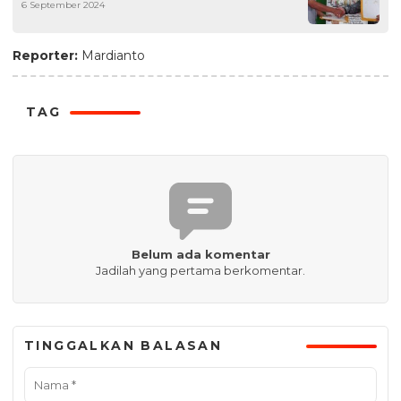
6 September 2024
untuk Wujudkan Impian Umroh bagi
Semua Karyawan
Reporter:
Mardianto
TAG
Belum ada komentar
Jadilah yang pertama berkomentar.
TINGGALKAN BALASAN