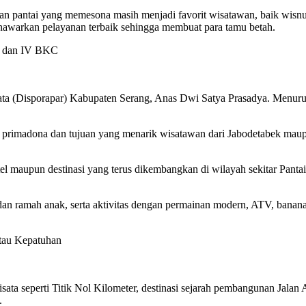
 pantai yang memesona masih menjadi favorit wisatawan, baik wisnu
nawarkan pelayanan terbaik sehingga membuat para tamu betah.
n dan IV BKC
ta (Disporapar) Kabupaten Serang, Anas Dwi Satya Prasadya. Menurut
 primadona dan tujuan yang menarik wisatawan dari Jabodetabek maupun
l maupun destinasi yang terus dikembangkan di wilayah sekitar Panta
 dan ramah anak, serta aktivitas dengan permainan modern, ATV, banana
atau Kepatuhan
ata seperti Titik Nol Kilometer, destinasi sejarah pembangunan Jalan 
.