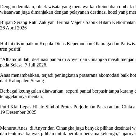
Dengan demikian, objek wisata yang menawarkan keindahan ombak dan
wisatawan juga dimanjakan dengan pelayanan destinasi hotel yang me
Bupati Serang Ratu Zakiyah Terima Majelis Sabuk Hitam Kehormata
26 April 2026
Hal ini disampaikan Kepala Dinas Kepemudaan Olahraga dan Pariwisa
tren positif.
”Alhamdulillah, destinasi pantai di Anyer dan Cinangka masih menjadi
pada Selasa, 7 Juli 2026.
Anas menambahkan, terjadi peningkatan prasarana akomodasi baik hote
dari Kabupaten Serang.
Berbagai keunggulan ditawarkan, seperti pantai berpasir tanpa karang
tenggelamnya mentari.
Putri Kiai Lepas Hijab: Simbol Protes Perjodohan Paksa antara Cinta 
19 Desember 2025
Menurut Anas, di Anyer dan Cinangka juga banyak pilihan destinasi wis
dan tentunya banyak pilihan untuk berlibur bersama keluarga,” ujarnya