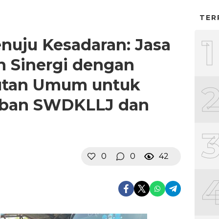
TER
1
uju Kesadaran: Jasa
n Sinergi dengan
utan Umum untuk
iban SWDKLLJ dan
0
0
42
B