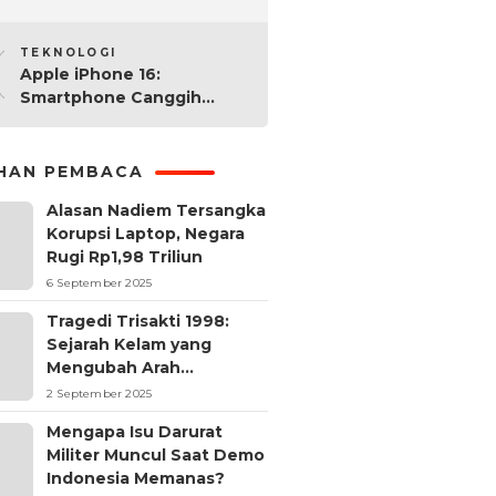
2025: Mana yang Paling
10
Worth It?
TEKNOLOGI
Apple iPhone 16:
Smartphone Canggih
dengan Performa Super di
2024
IHAN PEMBACA
Alasan Nadiem Tersangka
Korupsi Laptop, Negara
Rugi Rp1,98 Triliun
6 September 2025
Tragedi Trisakti 1998:
Sejarah Kelam yang
Mengubah Arah
Reformasi Indonesia
2 September 2025
Mengapa Isu Darurat
Militer Muncul Saat Demo
Indonesia Memanas?