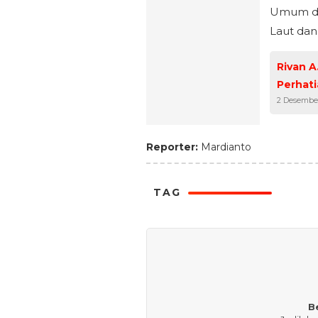
Umum di 
Laut dan
Rivan A
Perhat
2 Desembe
Reporter:
Mardianto
TAG
B