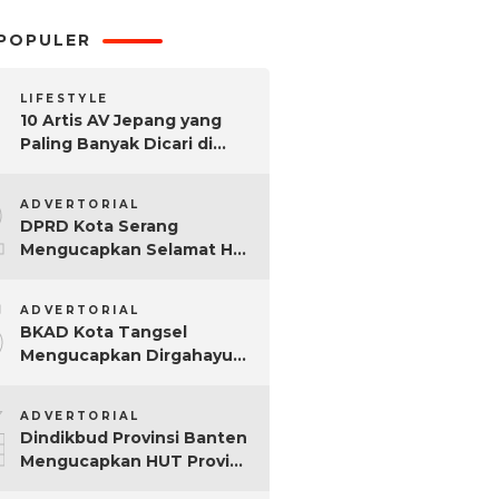
POPULER
LIFESTYLE
10 Artis AV Jepang yang
Paling Banyak Dicari di
Google, Nomor 3 Bikin
2
Kaget!
ADVERTORIAL
DPRD Kota Serang
Mengucapkan Selamat Hari
Sumpah Pemuda ke-97
3
Tahun
ADVERTORIAL
BKAD Kota Tangsel
Mengucapkan Dirgahayu
Kota Tangsel ke-17 Tahun
4
ADVERTORIAL
Dindikbud Provinsi Banten
Mengucapkan HUT Provinsi
Banten Ke-25 Tahun