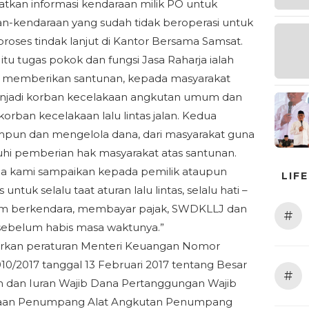
kan informasi kendaraan milik PO untuk
n-kendaraan yang sudah tidak beroperasi untuk
proses tindak lanjut di Kantor Bersama Samsat.
itu tugas pokok dan fungsi Jasa Raharja ialah
 memberikan santunan, kepada masyarakat
njadi korban kecelakaan angkutan umum dan
korban kecelakaan lalu lintas jalan. Kedua
pun dan mengelola dana, dari masyarakat guna
i pemberian hak masyarakat atas santunan.
pa kami sampaikan kepada pemilik ataupun
LIF
untuk selalu taat aturan lalu lintas, selalu hati –
lam berkendara, membayar pajak, SWDKLLJ dan
#
ebelum habis masa waktunya.”
arkan peraturan Menteri Keuangan Nomor
10/2017 tanggal 13 Februari 2017 tentang Besar
#
 dan Iuran Wajib Dana Pertanggungan Wajib
aan Penumpang Alat Angkutan Penumpang