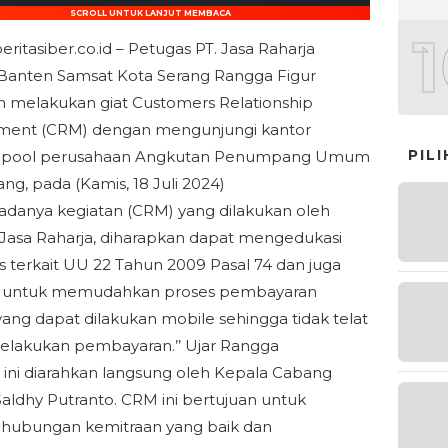
SCROLL UNTUK LANJUT MEMBACA
eritasiber.co.id – Petugas PT. Jasa Raharja
Banten Samsat Kota Serang Rangga Figur
melakukan giat Customers Relationship
ent (CRM) dengan mengunjungi kantor
PIL
 pool perusahaan Angkutan Penumpang Umum
ng, pada (Kamis, 18 Juli 2024)
danya kegiatan (CRM) yang dilakukan oleh
Jasa Raharja, diharapkan dapat mengedukasi
 terkait UU 22 Tahun 2009 Pasal 74 dan juga
itu untuk memudahkan proses pembayaran
ng dapat dilakukan mobile sehingga tidak telat
lakukan pembayaran.’’ Ujar Rangga
 ini diarahkan langsung oleh Kepala Cabang
aldhy Putranto. CRM ini bertujuan untuk
 hubungan kemitraan yang baik dan