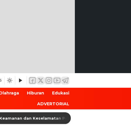
6
Olahraga
Hiburan
Edukasi
ADVERTORIAL
an dan Keselamatan Penyeberangan, Jasa Raharja Banten Ha