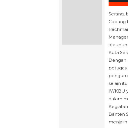
Serang, b
Cabang 
Rachman 
Managem
ataupun
Kota Sera
Dengan a
petugas 
pengurus
selain 
IWKBU ya
dalam me
Kegiatan
Banten S
menjalin