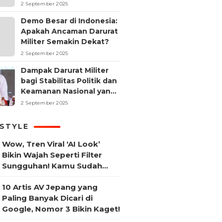
2 September 2025
Demo Besar di Indonesia:
Apakah Ancaman Darurat
Militer Semakin Dekat?
2 September 2025
Dampak Darurat Militer
bagi Stabilitas Politik dan
Keamanan Nasional yang
Sering Terlupakan
2 September 2025
ESTYLE
Wow, Tren Viral ‘AI Look’
Bikin Wajah Seperti Filter
Sungguhan! Kamu Sudah
Coba?
10 Artis AV Jepang yang
Paling Banyak Dicari di
Google, Nomor 3 Bikin Kaget!