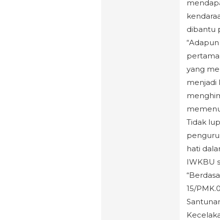
mendapat
kendaraa
dibantu 
“Adapun 
pertama
yang me
menjadi 
menghim
memenuh
Tidak lu
pengurus 
hati da
IWKBU s
“Berdas
15/PMK.0
Santunan
Kecelak