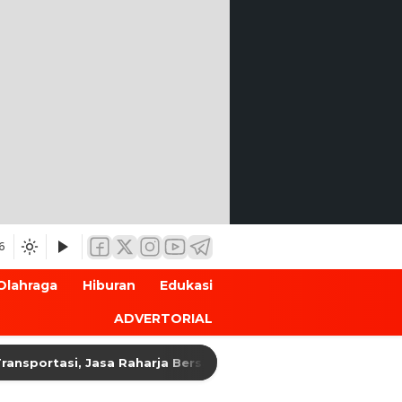
6
Olahraga
Hiburan
Edukasi
ADVERTORIAL
tasi, Jasa Raharja Bersama Dishub dan Kamsel Polres Cileg