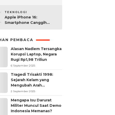
2025: Mana yang Paling
10
Worth It?
TEKNOLOGI
Apple iPhone 16:
Smartphone Canggih
dengan Performa Super di
2024
IHAN PEMBACA
Alasan Nadiem Tersangka
Korupsi Laptop, Negara
Rugi Rp1,98 Triliun
6 September 2025
Tragedi Trisakti 1998:
Sejarah Kelam yang
Mengubah Arah
Reformasi Indonesia
2 September 2025
Mengapa Isu Darurat
Militer Muncul Saat Demo
Indonesia Memanas?