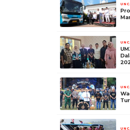
UNC
Pro
Man
UNC
UMJ
Dal
202
UNC
Wag
Tu
UNC