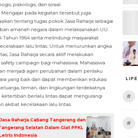
oogis, psikologis, dan sosial.
R Mengajar pada kegiatan tersebut juga
isasikan tentang tugas pokok Jasa Raharja sebagai
an amanah negara dalam melaksanakan UU
4 Tahun 1964 serta melindungi masyarakat
ecelakaan lalu lintas. Untuk menurunkan angka
itas, Jasa Raharja secara aktif melakukan
safety campaign bagi mahasiswa. Mahasiswa
an menjadi agen perubahan dalam perilaku
LIF
ra yang baik dan dapat memberikan edukasi
eluarga, teman, dan lingkungan terdekatnya
#
 ketertiban berlalu lintas dapat mengurangi
 akibat kecelakaan lalu lintas.
 Jasa Raharja Cabang Tangerang dan
#
Tangerang Selatan Dalam Giat PPKL
Letris Indonesia