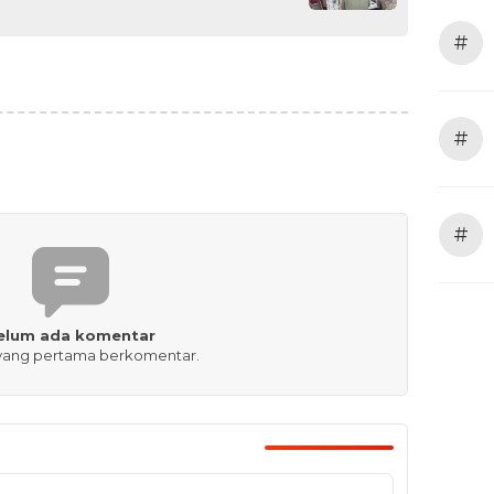
#
#
#
elum ada komentar
 yang pertama berkomentar.