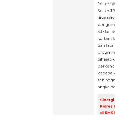
faktor bi
Selain J
disosial
pengemb
33 dan 3
korban k
dan fatal
program 
diharapk
berkenda
kepada k
sehingga
angka dan
Sinergi
Polres 
di SMK 