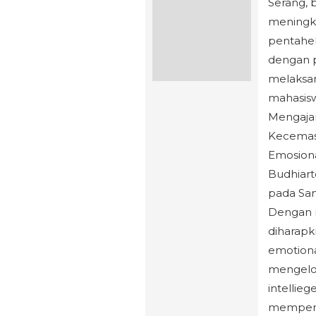
Serang, 
meningka
pentahel
dengan p
melaksa
mahasisw
Mengajar
Kecemas
Emosiona
Budhiart
pada Sam
Dengan 
diharapk
emotiona
mengelol
intellie
mempenga