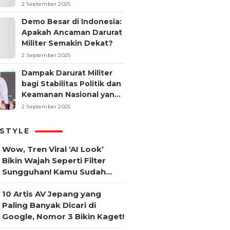
2 September 2025
Demo Besar di Indonesia:
Apakah Ancaman Darurat
Militer Semakin Dekat?
2 September 2025
Dampak Darurat Militer
bagi Stabilitas Politik dan
Keamanan Nasional yang
Sering Terlupakan
2 September 2025
ESTYLE
Wow, Tren Viral ‘AI Look’
Bikin Wajah Seperti Filter
Sungguhan! Kamu Sudah
Coba?
10 Artis AV Jepang yang
Paling Banyak Dicari di
Google, Nomor 3 Bikin Kaget!