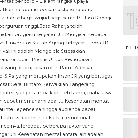
beritasiber.co.id – Dalam rangka upaya
tkan kolaborasi bersama stakeholders
ix dan sebagai wujud kerja sama PT Jasa Raharja
erguruan tinggi, Jasa Raharja telah
nakan program kegiatan JR Mengajar kepada
a Universitas Sultan Ageng Tirtayasa. Tema JR
PIL
 kali ini adalah Mengelola Stress dan
an: Panduan Praktis Untuk Kecerdasan
l yang disampaikan oleh Rama Adhitya
o, S.Psi yang merupakan Insan JR yang bertugas
sat Gerai Bintaro Perwakilan Tangerang.
materi yang disampaikan oleh Rama, mahasiswa
n dapat memahami apa itu Kesehatan mental,
l intelliegence sehingga audience dapat
a stress dan meningkatkan emotional
gence nya.Terdapat beberapa faktor yang
ruhi Kesehatan mental antara lain adalah