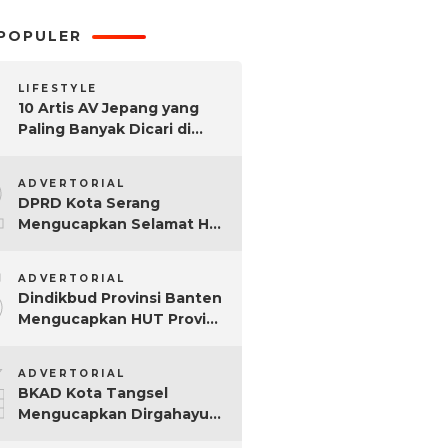
POPULER
LIFESTYLE
10 Artis AV Jepang yang
Paling Banyak Dicari di
Google, Nomor 3 Bikin
2
Kaget!
ADVERTORIAL
DPRD Kota Serang
Mengucapkan Selamat Hari
Sumpah Pemuda ke-97
3
Tahun
ADVERTORIAL
Dindikbud Provinsi Banten
Mengucapkan HUT Provinsi
Banten Ke-25 Tahun
4
ADVERTORIAL
BKAD Kota Tangsel
Mengucapkan Dirgahayu
Kota Tangsel ke-17 Tahun