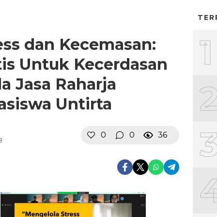
TER
1
ess dan Kecemasan:
is Untuk Kecerdasan
a Jasa Raharja
siswa Untirta
0
0
36
B