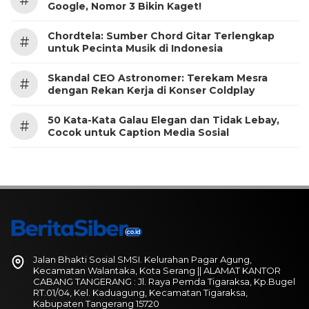
Google, Nomor 3 Bikin Kaget!
Chordtela: Sumber Chord Gitar Terlengkap
#
untuk Pecinta Musik di Indonesia
Skandal CEO Astronomer: Terekam Mesra
#
dengan Rekan Kerja di Konser Coldplay
50 Kata-Kata Galau Elegan dan Tidak Lebay,
#
Cocok untuk Caption Media Sosial
Jalan Bhakti Sosial SMSI. Kelurahan Pagar Agung,
Kecamatan Walantaka, Kota Serang || ALAMAT KANTOR
CABANG TANGERANG : Jl. Raya Pemda Tigaraksa, Kp.Bugel
RT.01/04, Kel. Kaduagung, Kecamatan Tigaraksa,
Kabupaten Tangerang 15720