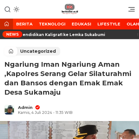
Lewati
ke
Media Tanggap Dan Akurat
BeritaSiber.co.id
konten
BERITA
TEKNOLOGI
EDUKASI
LIFESTYLE
OLA
NEWS
serta Pendidikan Kaligrafi ke Lemka Sukabumi
Sida
Uncategorized
Ngariung Iman Ngariung Aman
,Kapolres Serang Gelar Silaturahmi
dan Bansos dengan Emak Emak
Desa Sukamaju
Admin
Kamis, 4 Juli 2024 - 11:35 WIB