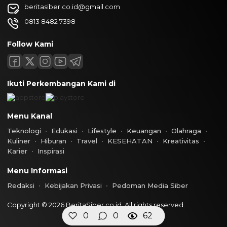
beritasiber.co.id@gmail.com
0813 8482 7398
Follow Kami
Ikuti Perkembangan Kami di
Menu Kanal
Teknologi
Edukasi
Lifestyle
Keuangan
Olahraga
Kuliner
Hiburan
Travel
KESEHATAN
Kreativitas
Karier
Inspirasi
Menu Informasi
Redaksi
Kebijakan Privasi
Pedoman Media Siber
Copyright © 2026 BeritaSiber.co.id. All rights reserved.
0
0
62