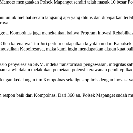
 mengatakan Polsek Mapanget sendiri telah masuk 10 besar Polsek 
i ini untuk melihat secara langsung apa yang ditulis dan dipaparkan ter
arnya.
gota Kompolnas juga menekankan bahwa Program Inovasi Rehabilitas
a. Oleh karenanya Tim Juri perlu mendapatkan keyakinan dari Kapolsek
usulkan Kapolresnya, maka kami ingin mendapatkan alasan kuat pali
rasio penyelesaian SKM, indeks transformasi pengawasan, integritas sat
uan satwil dalam melakukan pemetaan potensi kerawanan pemilu/pilkad
gan kedatangan tim Kompolnas sekaligus optimis dengan inovasi yang
 respon baik dari Kompolnas. Dari 360 an, Polsek Mapanget sudah masu