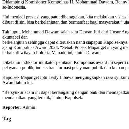
Didampingi Komisioner Kompolnas H. Mohammad Dawam, Benny Mamoto
se-Indonesia.
“Ini menjadi prestasi yang patut dibanggakan, kita melakukan visitas
dibuat di sini bisa berkelanjutan dan bermanfaat bagi masyarakat,” uj
Tak luput, Mohammad Dawam salah satu Dewan Juri dari Unsur Ang
akuntabel dan
berkelanjutan sehingga dapat diteruskan nanti siapapun Kapolsekny
ajang Kompolnas Award 2024. “Sebab Polsek Mapanget ini yang meng
terbaik di wilayah Polresta Manado ini,” tutur Dawam.
Diketahui indikator-indikator penilaian Kompolnas award ini seperti 
pelayanan publik, indeks transformasi pelayanan publik dan kemamp
Kapolsek Mapanget Iptu Lesly Lihawa mengungkapkan rasa syukur den
Award tahun ini.
“Bersyukur acara ini dapat berlangsung dengan baik dan mendapatkan
mendapatkan yang terbaik,” tutup Kapolsek.
Reporter:
Admin
Tag