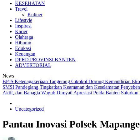
KESEHATAN
Travel
Kuliner
Lifestyle
Inspirasi
Karier
Olahraga
Hiburan
Edukasi
Keuangan
DPRD PROVINSI BANTEN
ADVERTORIAL
News
BPJS Ketenagakerjaan Tangerang Cikokol Dorong Kemandirian Ekono
SMSI Pandeglang
Tingkatkan Keamanan dan Keselamatan Penyeberan
Aktif, dan Bahagia
Wagub Dimyati Apresiasi Polda Banten Salurkan
Uncategorized
Pantau Inovasi Polsek Mapange