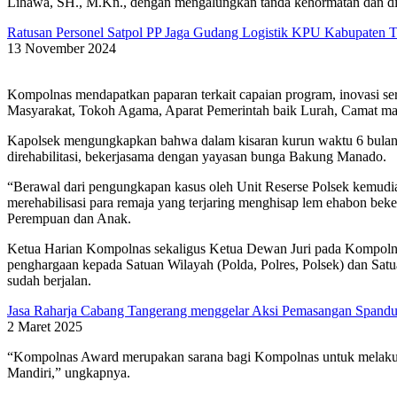
Lihawa, SH., M.Kn., dengan mengalungkan tanda kehormatan dan di
Ratusan Personel Satpol PP Jaga Gudang Logistik KPU Kabupaten 
13 November 2024
Kompolnas mendapatkan paparan terkait capaian program, inovasi s
Masyarakat, Tokoh Agama, Aparat Pemerintah baik Lurah, Camat mau
Kapolsek mengungkapkan bahwa dalam kisaran kurun waktu 6 bulan 
direhabilitasi, bekerjasama dengan yayasan bunga Bakung Manado.
“Berawal dari pengungkapan kasus oleh Unit Reserse Polsek kemudi
merehabilisasi para remaja yang terjaring menghisap lem ehabon be
Perempuan dan Anak.
Ketua Harian Kompolnas sekaligus Ketua Dewan Juri pada Kompol
penghargaan kepada Satuan Wilayah (Polda, Polres, Polsek) dan Satu
sudah berjalan.
Jasa Raharja Cabang Tangerang menggelar Aksi Pemasangan Spandu
2 Maret 2025
“Kompolnas Award merupakan sarana bagi Kompolnas untuk melakukan
Mandiri,” ungkapnya.