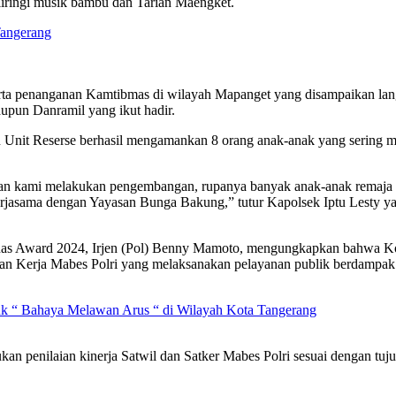
iringi musik bambu dan Tarian Maengket.
Tangerang
erta penanganan Kamtibmas di wilayah Mapanget yang disampaikan lan
pun Danramil yang ikut hadir.
Unit Reserse berhasil mengamankan 8 orang anak-anak yang sering 
an kami melakukan pengembangan, rupanya banyak anak-anak remaja me
kerjasama dengan Yayasan Bunga Bakung,” tutur Kapolsek Iptu Lesty 
nas Award 2024, Irjen (Pol) Benny Mamoto, mengungkapkan bahwa K
an Kerja Mabes Polri yang melaksanakan pelayanan publik berdampak ya
k “ Bahaya Melawan Arus “ di Wilayah Kota Tangerang
 penilaian kinerja Satwil dan Satker Mabes Polri sesuai dengan tuj