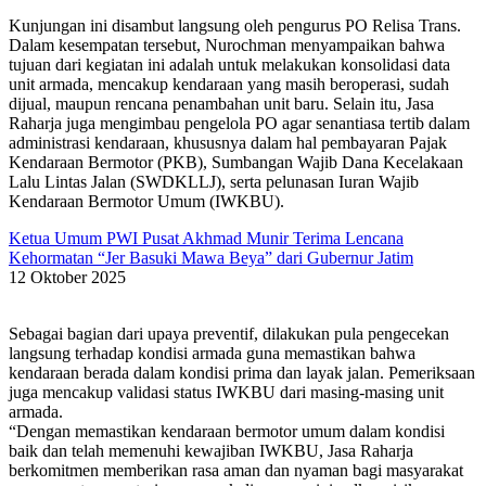
Kunjungan ini disambut langsung oleh pengurus PO Relisa Trans.
Dalam kesempatan tersebut, Nurochman menyampaikan bahwa
tujuan dari kegiatan ini adalah untuk melakukan konsolidasi data
unit armada, mencakup kendaraan yang masih beroperasi, sudah
dijual, maupun rencana penambahan unit baru. Selain itu, Jasa
Raharja juga mengimbau pengelola PO agar senantiasa tertib dalam
administrasi kendaraan, khususnya dalam hal pembayaran Pajak
Kendaraan Bermotor (PKB), Sumbangan Wajib Dana Kecelakaan
Lalu Lintas Jalan (SWDKLLJ), serta pelunasan Iuran Wajib
Kendaraan Bermotor Umum (IWKBU).
Ketua Umum PWI Pusat Akhmad Munir Terima Lencana
Kehormatan “Jer Basuki Mawa Beya” dari Gubernur Jatim
12 Oktober 2025
Sebagai bagian dari upaya preventif, dilakukan pula pengecekan
langsung terhadap kondisi armada guna memastikan bahwa
kendaraan berada dalam kondisi prima dan layak jalan. Pemeriksaan
juga mencakup validasi status IWKBU dari masing-masing unit
armada.
“Dengan memastikan kendaraan bermotor umum dalam kondisi
baik dan telah memenuhi kewajiban IWKBU, Jasa Raharja
berkomitmen memberikan rasa aman dan nyaman bagi masyarakat