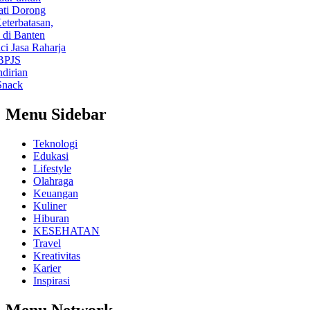
orong
batasan,
anten
sa Raharja
an
k
Menu Sidebar
Teknologi
Edukasi
Lifestyle
Olahraga
Keuangan
Kuliner
Hiburan
KESEHATAN
Travel
Kreativitas
Karier
Inspirasi
Menu Network