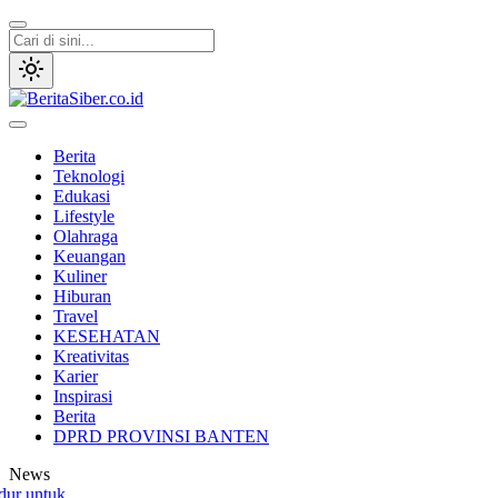
Lewati
ke
konten
BeritaSiber.co.id
Media Tanggap Dan Akurat
Berita
Teknologi
Edukasi
Lifestyle
Olahraga
Keuangan
Kuliner
Hiburan
Travel
KESEHATAN
Kreativitas
Karier
Inspirasi
Berita
DPRD PROVINSI BANTEN
News
untuk