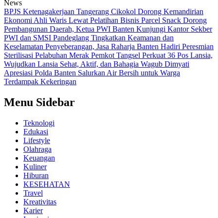
News
BPJS Ketenagakerjaan Tangerang Cikokol Dorong Kemandirian
Ekonomi Ahli Waris Lewat Pelatihan Bisnis Parcel Snack
Dorong
Pembangunan Daerah, Ketua PWI Banten Kunjungi Kantor Sekber
PWI dan SMSI Pandeglang
Tingkatkan Keamanan dan
Keselamatan Penyeberangan, Jasa Raharja Banten Hadiri Peresmian
Sterilisasi Pelabuhan Merak
Pemkot Tangsel Perkuat 36 Pos Lansia,
Wujudkan Lansia Sehat, Aktif, dan Bahagia
Wagub Dimyati
Apresiasi Polda Banten Salurkan Air Bersih untuk Warga
Terdampak Kekeringan
Menu Sidebar
Teknologi
Edukasi
Lifestyle
Olahraga
Keuangan
Kuliner
Hiburan
KESEHATAN
Travel
Kreativitas
Karier