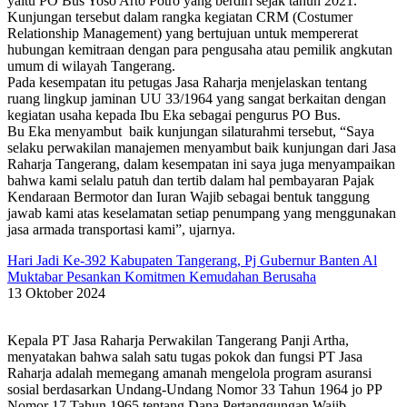
yaitu PO Bus Yoso Arto Potro yang berdiri sejak tahun 2021.
Kunjungan tersebut dalam rangka kegiatan CRM (Costumer
Relationship Management) yang bertujuan untuk mempererat
hubungan kemitraan dengan para pengusaha atau pemilik angkutan
umum di wilayah Tangerang.
Pada kesempatan itu petugas Jasa Raharja menjelaskan tentang
ruang lingkup jaminan UU 33/1964 yang sangat berkaitan dengan
kegiatan usaha kepada Ibu Eka sebagai pengurus PO Bus.
Bu Eka menyambut baik kunjungan silaturahmi tersebut, “Saya
selaku perwakilan manajemen menyambut baik kunjungan dari Jasa
Raharja Tangerang, dalam kesempatan ini saya juga menyampaikan
bahwa kami selalu patuh dan tertib dalam hal pembayaran Pajak
Kendaraan Bermotor dan Iuran Wajib sebagai bentuk tanggung
jawab kami atas keselamatan setiap penumpang yang menggunakan
jasa armada transportasi kami”, ujarnya.
Hari Jadi Ke-392 Kabupaten Tangerang, Pj Gubernur Banten Al
Muktabar Pesankan Komitmen Kemudahan Berusaha
13 Oktober 2024
Kepala PT Jasa Raharja Perwakilan Tangerang Panji Artha,
menyatakan bahwa salah satu tugas pokok dan fungsi PT Jasa
Raharja adalah memegang amanah mengelola program asuransi
sosial berdasarkan Undang-Undang Nomor 33 Tahun 1964 jo PP
Nomor 17 Tahun 1965 tentang Dana Pertanggungan Wajib