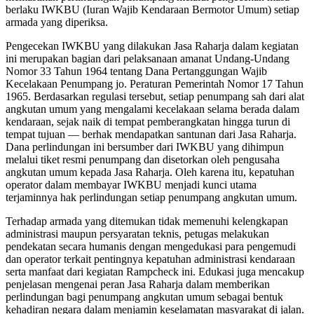
berlaku IWKBU (Iuran Wajib Kendaraan Bermotor Umum) setiap
armada yang diperiksa.
Pengecekan IWKBU yang dilakukan Jasa Raharja dalam kegiatan
ini merupakan bagian dari pelaksanaan amanat Undang-Undang
Nomor 33 Tahun 1964 tentang Dana Pertanggungan Wajib
Kecelakaan Penumpang jo. Peraturan Pemerintah Nomor 17 Tahun
1965. Berdasarkan regulasi tersebut, setiap penumpang sah dari alat
angkutan umum yang mengalami kecelakaan selama berada dalam
kendaraan, sejak naik di tempat pemberangkatan hingga turun di
tempat tujuan — berhak mendapatkan santunan dari Jasa Raharja.
Dana perlindungan ini bersumber dari IWKBU yang dihimpun
melalui tiket resmi penumpang dan disetorkan oleh pengusaha
angkutan umum kepada Jasa Raharja. Oleh karena itu, kepatuhan
operator dalam membayar IWKBU menjadi kunci utama
terjaminnya hak perlindungan setiap penumpang angkutan umum.
Terhadap armada yang ditemukan tidak memenuhi kelengkapan
administrasi maupun persyaratan teknis, petugas melakukan
pendekatan secara humanis dengan mengedukasi para pengemudi
dan operator terkait pentingnya kepatuhan administrasi kendaraan
serta manfaat dari kegiatan Rampcheck ini. Edukasi juga mencakup
penjelasan mengenai peran Jasa Raharja dalam memberikan
perlindungan bagi penumpang angkutan umum sebagai bentuk
kehadiran negara dalam menjamin keselamatan masyarakat di jalan.