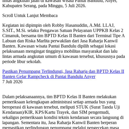
lintas angkutan jalan di kawasan wisata Pantai Bandulu, Anyer,
Kabupaten Serang, pada Minggu, 5 Juli 2026.
Scroll Untuk Lanjut Membaca
Kegiatan ini dipimpin oleh Robby Hasanuddin, A.Md. LLAJ,
S.SIT., M.Si. selaku Pengawas Satuan Pelayanan UPPKB Kelas 2
Cimanuk, bersama tim BPTD Kelas II Banten dari Terminal Tipe A
Labuan dan Riska Marlita perwakilan dari Jasa Raharja Kanwil
Banten. Kawasan wisata Pantai Bandulu dipilih sebagai lokasi
pelaksanaan mengingat tingginya mobilitas masyarakat dan lalu
lintas armada angkutan umum di kawasan tersebut, khususnya pada
periode libur sekolah.
Pastikan Penumpang Terlindungi, Jasa Raharja dan BPTD Kelas II
Banten Gelar Rampcheck di Pantai Bandulu Anyer
7 Juli 2026
Dalam pelaksanaannya, tim BPTD Kelas II Banten melakukan
pemeriksaan kelengkapan administrasi setiap armada bus yang
beroperasi di kawasan tersebut, meliputi STUK (Surat Tanda Uji
Kendaraan)/KIR, KPS/Kartu Trayek, dan SIM pengemudi,
sekaligus pemeriksaan kondisi teknis kendaraan secara langsung di
lapangan. Sementara itu, Jasa Raharja Kanwil Banten berperan
memastikan perlindungan penumpang melalui pengecekan masa