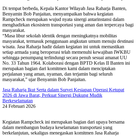
Di tempat berbeda, Kepala Kantor Wilayah Jasa Raharja Banten,
Benyamin Bob Panjaitan, menyampaikan bahwa kegiatan
Rampcheck merupakan wujud nyata sinergi antarinstansi dalam
menghadirkan ekosistem transportasi yang aman dan terpercaya bagi
masyarakat.
“Masa libur sekolah identik dengan meningkatnya mobilitas
masyarakat, termasuk penggunaan angkutan umum menuju destinasi
wisata. Jasa Raharja hadir dalam kegiatan ini untuk memastikan
setiap armada yang beroperasi telah memenuhi kewajiban IWKBU
sehingga penumpang terlindungi secara penuh sesuai amanat UU
No. 33 Tahun 1964. Kolaborasi dengan BPTD Kelas II Banten ini
merupakan bagian dari komitmen kami dalam menciptakan
perjalanan yang aman, nyaman, dan terjamin bagi seluruh
masyarakat,” ujar Benyamin Bob Panjaitan.
Jasa Raharja Ikut Serta dalam Survei Kesiapan Operasi Ketupat
2026 di Jawa Barat, Perkuat Sinergi Dukung Mudik
Berkeselamatan
24 Februari 2026
Kegiatan Rampcheck ini merupakan bagian dari upaya bersama
dalam membangun budaya keselamatan transportasi yang
berkelanjutan, sekaligus menegaskan komitmen Jasa Raharja