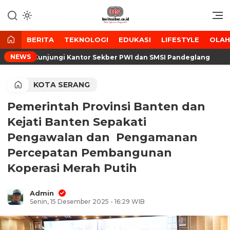
Lewati
ke
Media Tanggap Dan Akurat
BeritaSiber.co.id
konten
BERITA
TEKNOLOGI
EDUKASI
LIFESTYLE
OLA
NEWS
en Kunjungi Kantor Sekber PWI dan SMSI Pandeglang
KOTA SERANG
‎Pemerintah Provinsi Banten dan
Kejati Banten Sepakati
Pengawalan dan Pengamanan
Percepatan Pembangunan
Koperasi Merah Putih
Admin
Senin, 15 Desember 2025 - 16:29 WIB