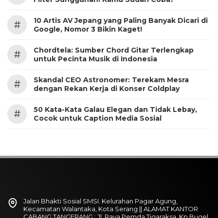
10 Artis AV Jepang yang Paling Banyak Dicari di
#
Google, Nomor 3 Bikin Kaget!
Chordtela: Sumber Chord Gitar Terlengkap
#
untuk Pecinta Musik di Indonesia
Skandal CEO Astronomer: Terekam Mesra
#
dengan Rekan Kerja di Konser Coldplay
50 Kata-Kata Galau Elegan dan Tidak Lebay,
#
Cocok untuk Caption Media Sosial
Jalan Bhakti Sosial SMSI. Kelurahan Pagar Agung,
Kecamatan Walantaka, Kota Serang || ALAMAT KANTOR
CABANG TANGERANG : Jl. Raya Pemda Tigaraksa, Kp.Bugel