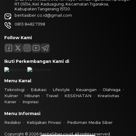
RT.01/04, Kel. Kaduagung, Kecamatan Tigaraksa,
Kabupaten Tangerang 15720
beritasiber.co.id@gmail.com
0813 8482 7398
Follow Kami
Ikuti Perkembangan Kami di
Menu Kanal
Teknologi
Edukasi
Lifestyle
Keuangan
Olahraga
Kuliner
Hiburan
Travel
KESEHATAN
Kreativitas
Karier
Inspirasi
Menu Informasi
Redaksi
Kebijakan Privasi
Pedoman Media Siber
Copyright © 2026 BeritaSiber.co.id. All rights reserved.