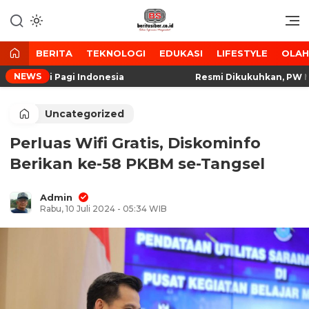
Lewati
ke
Media Tanggap Dan Akurat
BeritaSiber.co.id
konten
BERITA
TEKNOLOGI
EDUKASI
LIFESTYLE
OLA
NEWS
Matahari Pagi Indonesia
Resmi Dikukuhkan, PW Matah
Uncategorized
Perluas Wifi Gratis, Diskominfo
Berikan ke-58 PKBM se-Tangsel
Admin
Rabu, 10 Juli 2024 - 05:34 WIB