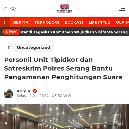
Lewati
ke
Media Tanggap Dan Akurat
BeritaSiber.co.id
konten
BERITA
TEKNOLOGI
EDUKASI
LIFESTYLE
OLAH
NEWS
 Budi Rustandi Tegaskan Komitmen Wujudkan Visi ‘Kota Serang Mada
Uncategorized
Personil Unit Tipidkor dan
Satreskrim Polres Serang Bantu
Pengamanan Penghitungan Suara
Admin
Selasa, 9 Juli 2024 - 03:30 WIB