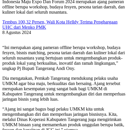
Indonesia Maju Expo Dan Forum 2024 merupakan ajang pameran
offline berupa workshop, budaya fesyen, pesona tarian daerah, dan
kuliner lokal dari seluruh nusantara.
Tembus 100,32 Persen, Wali Kota Helldy Terima Penghargaan
UHC dari Menko PMK
8 Agustus 2024
“Ini merupakan ajang pameran offline berupa workshop, budaya
fesyen, bisnis matching, pesona tarian daerah dan kuliner lokal dari
seluruh nusantara yang bertujuan untuk mengembangkan produk-
produk lokal yang berkualitas, inovatif dan ramah lingkungan,”
ungkap Pj Bupati Tangerang Andi Ony.
Dia mengatakan, Pemkab Tangerang mendukung pelaku usaha
UMKM agar bisa maju, berkualitas dan bersaing. Ajang tersebut
merupakan kesempatan yang sangat baik bagi UMKM di
Kabupaten Tangerang untuk mengembangkan diri dan memperluas
jaringan bisnis yang lebih luas.
“Ajang ini sangat bagus bagi pelaku UMKM kita untuk
mengembangkan diri dan memperluas jaringan bisnisnya. Kita,
melalui Dinas Koperasi Kabupaten Tangerang juga mengirimkan
UMKM binaan yang memamerkan produk unggulan berupa batik,
fesyen dan kerajinan di JCC ini,” ujarnya.