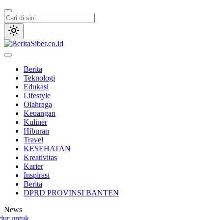
Lewati
ke
konten
BeritaSiber.co.id
Media Tanggap Dan Akurat
Berita
Teknologi
Edukasi
Lifestyle
Olahraga
Keuangan
Kuliner
Hiburan
Travel
KESEHATAN
Kreativitas
Karier
Inspirasi
Berita
DPRD PROVINSI BANTEN
News
ntuk