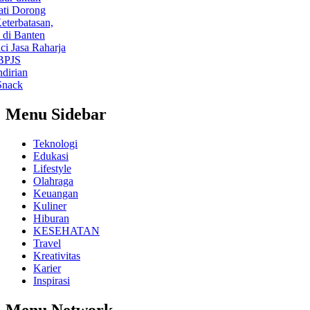
orong
batasan,
anten
sa Raharja
an
k
Menu Sidebar
Teknologi
Edukasi
Lifestyle
Olahraga
Keuangan
Kuliner
Hiburan
KESEHATAN
Travel
Kreativitas
Karier
Inspirasi
Menu Network