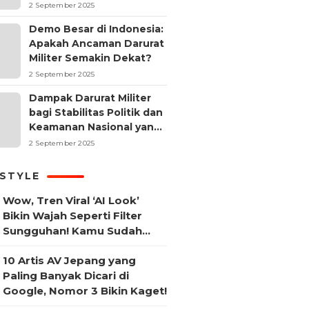
2 September 2025
Demo Besar di Indonesia:
Apakah Ancaman Darurat
Militer Semakin Dekat?
2 September 2025
Dampak Darurat Militer
bagi Stabilitas Politik dan
Keamanan Nasional yang
Sering Terlupakan
2 September 2025
ESTYLE
Wow, Tren Viral ‘AI Look’
Bikin Wajah Seperti Filter
Sungguhan! Kamu Sudah
Coba?
10 Artis AV Jepang yang
Paling Banyak Dicari di
Google, Nomor 3 Bikin Kaget!