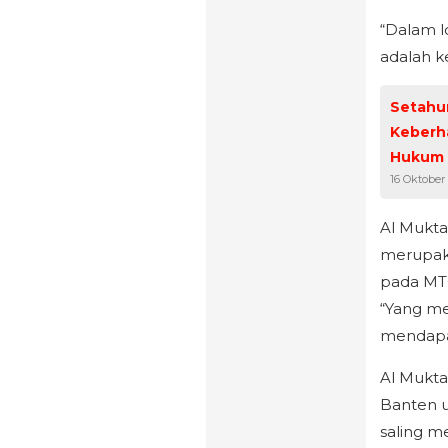
“Dalam l
adalah k
Setahu
Keberh
Hukum
16 Oktober
Al Mukta
merupaka
pada MTQ
“Yang me
mendapat
Al Mukta
Banten u
saling m