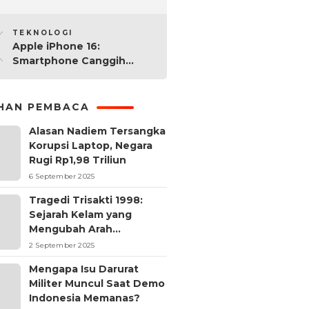
2025: Mana yang Paling
10
Worth It?
TEKNOLOGI
Apple iPhone 16:
Smartphone Canggih
dengan Performa Super di
2024
IHAN PEMBACA
Alasan Nadiem Tersangka
Korupsi Laptop, Negara
Rugi Rp1,98 Triliun
6 September 2025
Tragedi Trisakti 1998:
Sejarah Kelam yang
Mengubah Arah
Reformasi Indonesia
2 September 2025
Mengapa Isu Darurat
Militer Muncul Saat Demo
Indonesia Memanas?