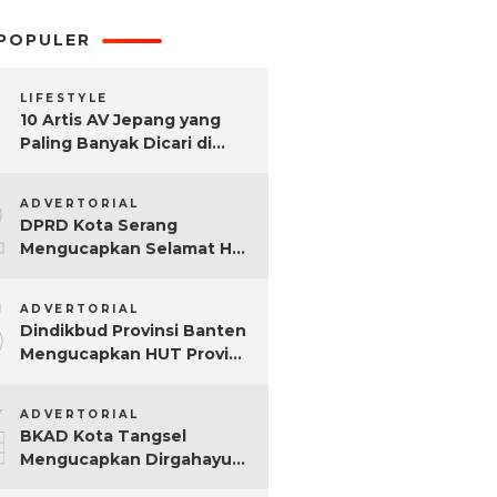
POPULER
LIFESTYLE
10 Artis AV Jepang yang
Paling Banyak Dicari di
Google, Nomor 3 Bikin
2
Kaget!
ADVERTORIAL
DPRD Kota Serang
Mengucapkan Selamat Hari
Sumpah Pemuda ke-97
3
Tahun
ADVERTORIAL
Dindikbud Provinsi Banten
Mengucapkan HUT Provinsi
Banten Ke-25 Tahun
4
ADVERTORIAL
BKAD Kota Tangsel
Mengucapkan Dirgahayu
Kota Tangsel ke-17 Tahun