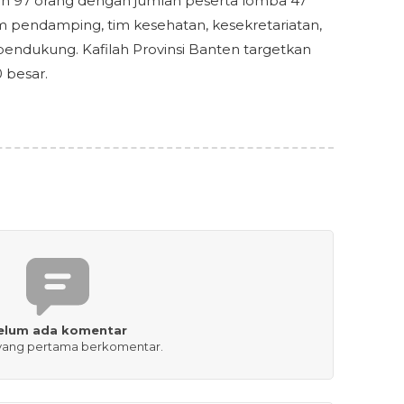
h 97 orang dengan jumlah peserta lomba 47
im pendamping, tim kesehatan, kesekretariatan,
pendukung. Kafilah Provinsi Banten targetkan
 besar.
elum ada komentar
 yang pertama berkomentar.