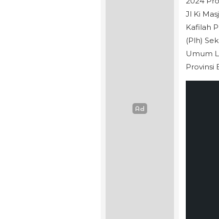
2024 Pro
Jl Ki Ma
Kafilah 
(Plh) Se
Umum Le
Provinsi 