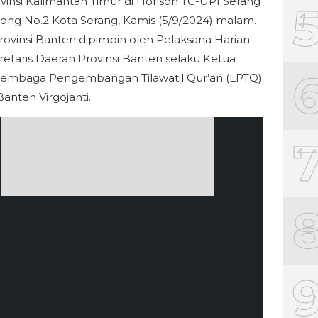
vinsi Kalimantan Timur di Horison TC-UPI Serang
sjong No.2 Kota Serang, Kamis (5/9/2024) malam.
Provinsi Banten dipimpin oleh Pelaksana Harian
kretaris Daerah Provinsi Banten selaku Ketua
mbaga Pengembangan Tilawatil Qur’an (LPTQ)
Banten Virgojanti.