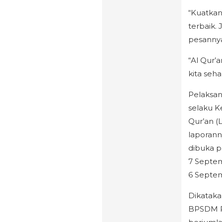
“Kuatkan
terbaik.
pesanny
“Al Qur’
kita seha
Pelaksan
selaku 
Qur’an (
laporan
dibuka p
7 Septem
6 Septem
Dikataka
BPSDM Pr