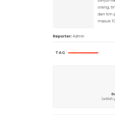
berjumla
orang, t
dan tim 
masuk 10
Reporter:
Admin
TAG
B
Jadilah