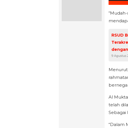
“Mudah-m
mendapat
‎RSUD B
Terakre
dengan
9 Agustus 
Menurutn
rahmatan
bernegar
Al Mukta
telah di
Sebagai 
“Dalam M