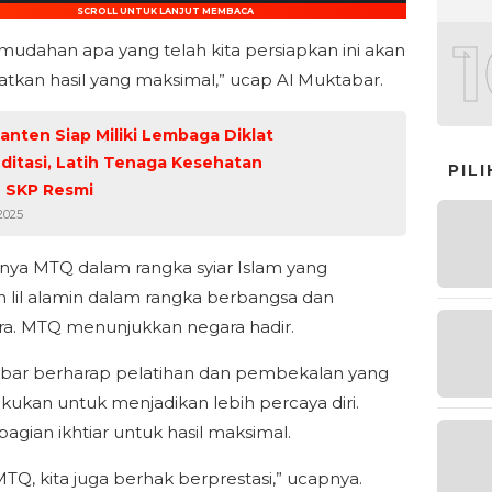
SCROLL UNTUK LANJUT MEMBACA
udahan apa yang telah kita persiapkan ini akan
kan hasil yang maksimal,” ucap Al Muktabar.
anten Siap Miliki Lembaga Diklat
ditasi, Latih Tenaga Kesehatan
PIL
 SKP Resmi
2025
ya MTQ dalam rangka syiar Islam yang
 lil alamin dalam rangka berbangsa dan
a. MTQ menunjukkan negara hadir.
bar berharap pelatihan dan pembekalan yang
lakukan untuk menjadikan lebih percaya diri.
bagian ikhtiar untuk hasil maksimal.
TQ, kita juga berhak berprestasi,” ucapnya.