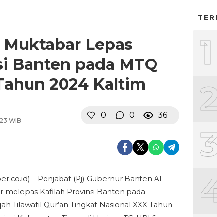
TER
1
l Muktabar Lepas
nsi Banten pada MTQ
Tahun 2024 Kaltim
0
0
36
:23 WIB
ber.co.id) – Penjabat (Pj) Gubernur Banten Al
 melepas Kafilah Provinsi Banten pada
h Tilawatil Qur’an Tingkat Nasional XXX Tahun