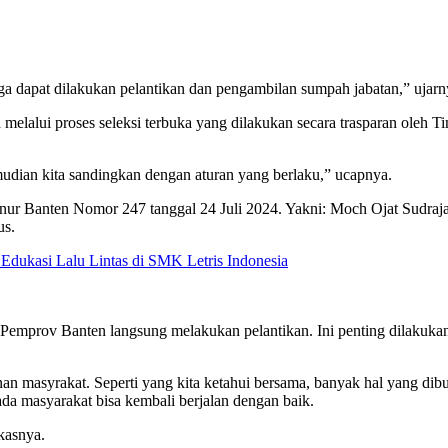
ga dapat dilakukan pelantikan dan pengambilan sumpah jabatan,” ujarn
elalui proses seleksi terbuka yang dilakukan secara trasparan oleh Ti
emudian kita sandingkan dengan aturan yang berlaku,” ucapnya.
ur Banten Nomor 247 tanggal 24 Juli 2024. Yakni: Moch Ojat Sudrajat
us.
 Edukasi Lalu Lintas di SMK Letris Indonesia
n, Pemprov Banten langsung melakukan pelantikan. Ini penting dilakuk
an masyrakat. Seperti yang kita ketahui bersama, banyak hal yang dib
ada masyarakat bisa kembali berjalan dengan baik.
kasnya.