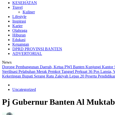
KESEHATAN
Travel
Kuliner
Lifestyle
Inspirasi
Karier
Olahraga
Hiburan
Edukasi
Keuangan
DPRD PROVINSI BANTEN
ADVERTORIAL
News
Dorong Pembangunan Daerah, Ketua PWI Banten Kunjungi Kantor
Sterilisasi Pelabuhan Merak
Pemkot Tangsel Perkuat 36 Pos Lansia, 
Kekeringan
Bupati Serang Ratu Zakiyah Lepas 20 Peserta Pendidik
Uncategorized
Pj Gubernur Banten Al Muktab