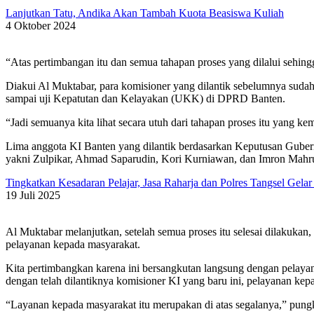
Lanjutkan Tatu, Andika Akan Tambah Kuota Beasiswa Kuliah
4 Oktober 2024
“Atas pertimbangan itu dan semua tahapan proses yang dilalui sehing
Diakui Al Muktabar, para komisioner yang dilantik sebelumnya sudah m
sampai uji Kepatutan dan Kelayakan (UKK) di DPRD Banten.
“Jadi semuanya kita lihat secara utuh dari tahapan proses itu yang k
Lima anggota KI Banten yang dilantik berdasarkan Keputusan Gubern
yakni Zulpikar, Ahmad Saparudin, Kori Kurniawan, dan Imron Mahr
Tingkatkan Kesadaran Pelajar, Jasa Raharja dan Polres Tangsel Gelar
19 Juli 2025
Al Muktabar melanjutkan, setelah semua proses itu selesai dilakuka
pelayanan kepada masyarakat.
Kita pertimbangkan karena ini bersangkutan langsung dengan pelayan
dengan telah dilantiknya komisioner KI yang baru ini, pelayanan kep
“Layanan kepada masyarakat itu merupakan di atas segalanya,” pung