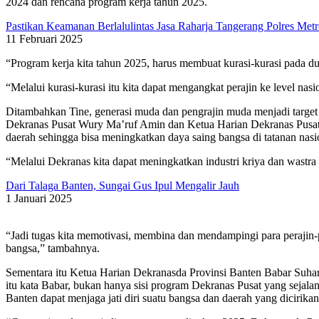
2024 dan rencana program kerja tahun 2025.
Pastikan Keamanan Berlalulintas Jasa Raharja Tangerang Polres Me
11 Februari 2025
“Program kerja kita tahun 2025, harus membuat kurasi-kurasi pada du
“Melalui kurasi-kurasi itu kita dapat mengangkat perajin ke level na
Ditambahkan Tine, generasi muda dan pengrajin muda menjadi target
Dekranas Pusat Wury Ma’ruf Amin dan Ketua Harian Dekranas Pusat T
daerah sehingga bisa meningkatkan daya saing bangsa di tatanan nasi
“Melalui Dekranas kita dapat meningkatkan industri kriya dan wastra
Dari Talaga Banten, Sungai Gus Ipul Mengalir Jauh
1 Januari 2025
“Jadi tugas kita memotivasi, membina dan mendampingi para perajin-
bangsa,” tambahnya.
Sementara itu Ketua Harian Dekranasda Provinsi Banten Babar Suhar
itu kata Babar, bukan hanya sisi program Dekranas Pusat yang sejal
Banten dapat menjaga jati diri suatu bangsa dan daerah yang dicirikan