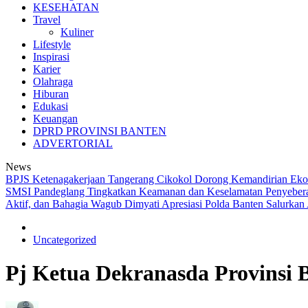
KESEHATAN
Travel
Kuliner
Lifestyle
Inspirasi
Karier
Olahraga
Hiburan
Edukasi
Keuangan
DPRD PROVINSI BANTEN
ADVERTORIAL
News
BPJS Ketenagakerjaan Tangerang Cikokol Dorong Kemandirian Ekono
SMSI Pandeglang
Tingkatkan Keamanan dan Keselamatan Penyeberan
Aktif, dan Bahagia
Wagub Dimyati Apresiasi Polda Banten Salurkan
Uncategorized
Pj Ketua Dekranasda Provinsi 