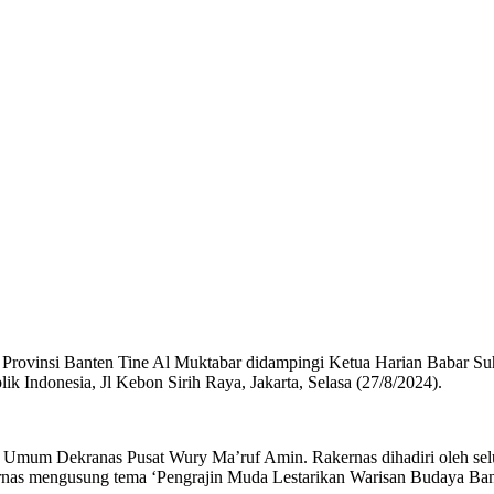
 Provinsi Banten Tine Al Muktabar didampingi Ketua Harian Babar Su
k Indonesia, Jl Kebon Sirih Raya, Jakarta, Selasa (27/8/2024).
 Umum Dekranas Pusat Wury Ma’ruf Amin. Rakernas dihadiri oleh selu
rnas mengusung tema ‘Pengrajin Muda Lestarikan Warisan Budaya Bang