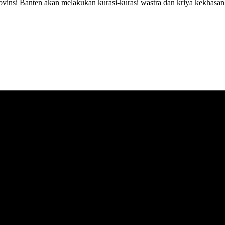
rovinsi Banten akan melakukan kurasi-kurasi wastra dan kriya kekhasa