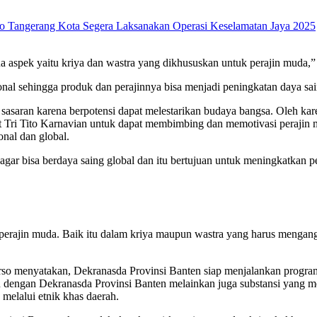
tro Tangerang Kota Segera Laksanakan Operasi Keselamatan Jaya 2025
a aspek yaitu kriya dan wastra yang dikhususkan untuk perajin muda,”
sional sehingga produk dan perajinnya bisa menjadi peningkatan daya s
 sasaran karena berpotensi dapat melestarikan budaya bangsa. Oleh k
ri Tito Karnavian untuk dapat membimbing dan memotivasi perajin mud
onal dan global.
 agar bisa berdaya saing global dan itu bertujuan untuk meningkatkan 
perajin muda. Baik itu dalam kriya maupun wastra yang harus mengangka
so menyatakan, Dekranasda Provinsi Banten siap menjalankan program 
an dengan Dekranasda Provinsi Banten melainkan juga substansi yang m
 melalui etnik khas daerah.