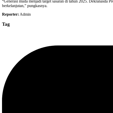
“Generasi muda menjadi target sasaran di tahun 2025. Dekranasda P
berkelanjutan,” pungkasnya.
Reporter:
Admin
Tag