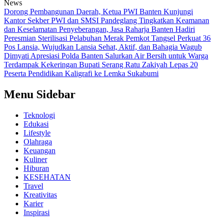
News
Dorong Pembangunan Daerah, Ketua PWI Banten Kunjungi
Kantor Sekber PWI dan SMSI Pandeglang
Tingkatkan Keamanan
dan Keselamatan Penyeberangan, Jasa Raharja Banten Hadiri
Peresmian Sterilisasi Pelabuhan Merak
Pemkot Tangsel Perkuat 36
Pos Lansia, Wujudkan Lansia Sehat, Aktif, dan Bahagia
Wagub
Dimyati Apresiasi Polda Banten Salurkan Air Bersih untuk Warga
Terdampak Kekeringan
Bupati Serang Ratu Zakiyah Lepas 20
Peserta Pendidikan Kaligrafi ke Lemka Sukabumi
Menu Sidebar
Teknologi
Edukasi
Lifestyle
Olahraga
Keuangan
Kuliner
Hiburan
KESEHATAN
Travel
Kreativitas
Karier
Inspirasi