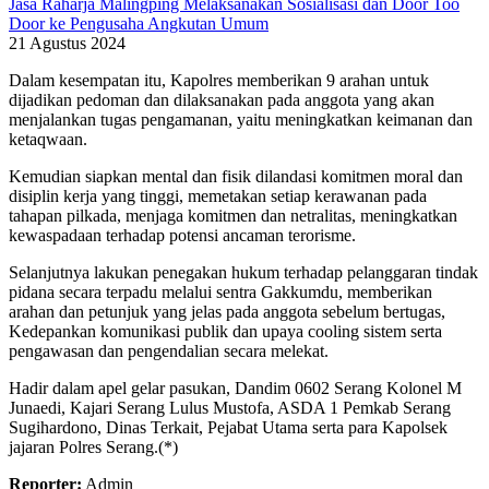
Jasa Raharja Malingping Melaksanakan Sosialisasi dan Door Too
Door ke Pengusaha Angkutan Umum
21 Agustus 2024
Dalam kesempatan itu, Kapolres memberikan 9 arahan untuk
dijadikan pedoman dan dilaksanakan pada anggota yang akan
menjalankan tugas pengamanan, yaitu meningkatkan keimanan dan
ketaqwaan.
Kemudian siapkan mental dan fisik dilandasi komitmen moral dan
disiplin kerja yang tinggi, memetakan setiap kerawanan pada
tahapan pilkada, menjaga komitmen dan netralitas, meningkatkan
kewaspadaan terhadap potensi ancaman terorisme.
Selanjutnya lakukan penegakan hukum terhadap pelanggaran tindak
pidana secara terpadu melalui sentra Gakkumdu, memberikan
arahan dan petunjuk yang jelas pada anggota sebelum bertugas,
Kedepankan komunikasi publik dan upaya cooling sistem serta
pengawasan dan pengendalian secara melekat.
Hadir dalam apel gelar pasukan, Dandim 0602 Serang Kolonel M
Junaedi, Kajari Serang Lulus Mustofa, ASDA 1 Pemkab Serang
Sugihardono, Dinas Terkait, Pejabat Utama serta para Kapolsek
jajaran Polres Serang.(*)
Reporter:
Admin