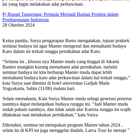
ini yang ingin melakukan adat perkawinan.
Pj Bupati Tangerang: Pemuda Menjadi Bagian Penting dalam
Pembangunan Indonesia
28 Oktober 2024
Ketua panitia, Surya pengarapan Barus mengatakan, tujuan praktek
seminar budaya ini agar Mamre mengenal dan memahami budaya
Karo dalam ini terkait runggu pernikahan adat Karo.
“Selama ini , khusus nya Mamre muda yang tinggal di Jakarta
Banten mungkin kurang memahami adat pernikahan, melalui
seminar budaya ini kita berharap Mamre muda dapat lebih
memahami budaya karo adat perkawinan dalam hal terkait runggu,”
kata Surya saat ditemui di hotel universitas Gadjah Mada
Yogyakarta, Sabtu (31/08) malam hari.
Selain memahami, Kata Surya Mamre muda sebagi generasi penerus
nantinya dapat melanjutkan budaya runggu ini. “Jadi Mamre muda
sudah paham nantinya, dan tidak salah alur Karena runggu ini wajib
dilakukan saat melakukan pernikahan,” kata Surya
Diketahui, seminar ini merupakan program Mamre tahun 2024 ,
selain itu di KPI ini juga menggelar ibadah, Larva Tour ke merapi ”