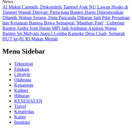
News
AI Makin Canggih, Diskominfo Tangsel Ajak NU Lawan Hoaks di
Tangsel
Wagub Dimyati: Pariwisata Banten Harus Dipromosikan
Dilantik Wabup Serang, Duta Pancasila Diharap Jadi Pilar Persatuan
dan Kesatuan Bangsa
Bawa Semangat ‘Matahari Pagi’, Gubernur
Banten Andra Soni Harap MPI Jadi Jembatan Aspirasi Warga
Banten
Sri Mulyani Juara I Lomba Karaoke Desa Cisait, Semarak
HUT ke-81 RI Makin Meriah
Menu Sidebar
Teknologi
Edukasi
Lifestyle
Olahraga
Keuangan
Kuliner
Hiburan
KESEHATAN
Travel
Kreativitas
Karier
Inspirasi