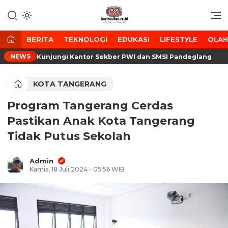
Lewati
ke
Media Tanggap Dan Akurat
BeritaSiber.co.id
konten
BERITA
TEKNOLOGI
EDUKASI
LIFESTYLE
OLA
NEWS
anten Kunjungi Kantor Sekber PWI dan SMSI Pandeglang
KOTA TANGERANG
Program Tangerang Cerdas
Pastikan Anak Kota Tangerang
Tidak Putus Sekolah
Admin
Kamis, 18 Juli 2024 - 05:56 WIB