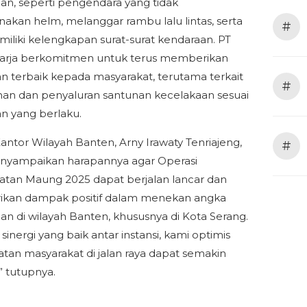
an, seperti pengendara yang tidak
kan helm, melanggar rambu lalu lintas, serta
#
miliki kelengkapan surat-surat kendaraan. PT
harja berkomitmen untuk terus memberikan
n terbaik kepada masyarakat, terutama terkait
#
an dan penyaluran santunan kecelakaan sesuai
n yang berlaku.
antor Wilayah Banten, Arny Irawaty Tenriajeng,
#
nyampaikan harapannya agar Operasi
tan Maung 2025 dapat berjalan lancar dan
kan dampak positif dalam menekan angka
an di wilayah Banten, khususnya di Kota Serang.
inergi yang baik antar instansi, kami optimis
tan masyarakat di jalan raya dapat semakin
” tutupnya.