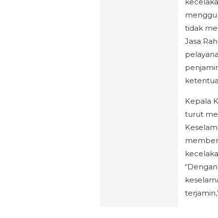
kecelaka
mengguna
tidak me
Jasa Ra
pelayana
penjamin
ketentua
Kepala K
turut me
Keselama
memberi
kecelaka
“Dengan s
keselama
terjamin,