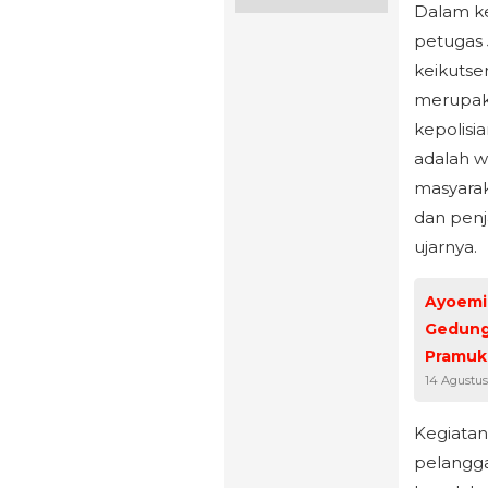
Dalam k
petugas
keikutse
merupaka
kepolisia
adalah 
masyara
dan penj
ujarnya.
Ayoemi 
Gedung
Pramuk
14 Agustus
Kegiatan
pelangga