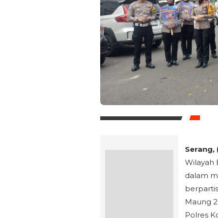
Serang, 
Wilayah
dalam me
berparti
Maung 20
Polres K