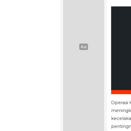
Operasi 
meningka
kecelaka
pentingn