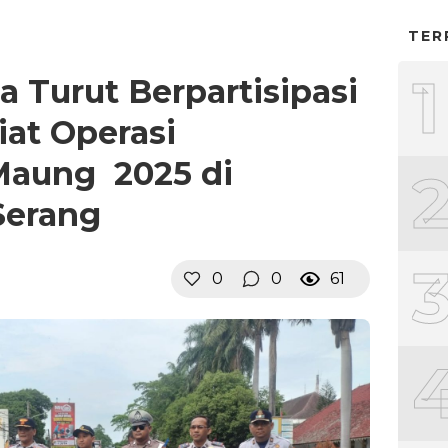
TER
1
a Turut Berpartisipasi
iat Operasi
Maung 2025 di
Serang
0
0
61