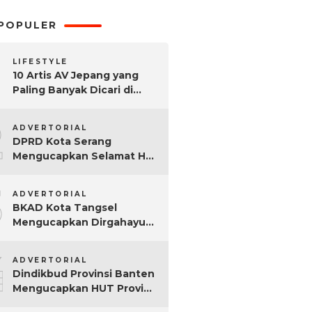
POPULER
LIFESTYLE
10 Artis AV Jepang yang
Paling Banyak Dicari di
Google, Nomor 3 Bikin
2
Kaget!
ADVERTORIAL
DPRD Kota Serang
Mengucapkan Selamat Hari
Sumpah Pemuda ke-97
3
Tahun
ADVERTORIAL
BKAD Kota Tangsel
Mengucapkan Dirgahayu
Kota Tangsel ke-17 Tahun
4
ADVERTORIAL
Dindikbud Provinsi Banten
Mengucapkan HUT Provinsi
Banten Ke-25 Tahun