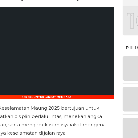
PIL
SCROLL UNTUK LANJUT MEMBACA
Keselamatan Maung 2025 bertujuan untuk
tkan disiplin berlalu lintas, menekan angka
an, serta mengedukasi masyarakat mengenai
ya keselamatan di jalan raya.