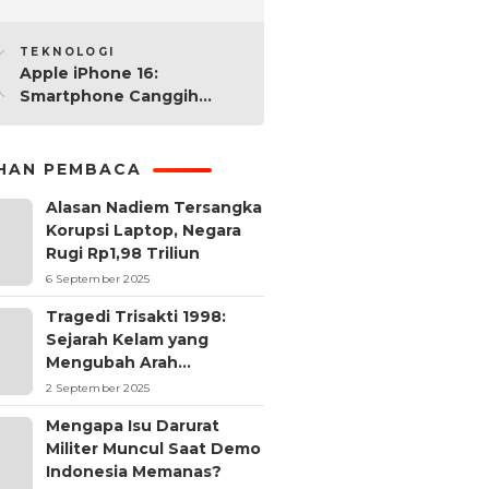
2025: Mana yang Paling
10
Worth It?
TEKNOLOGI
Apple iPhone 16:
Smartphone Canggih
dengan Performa Super di
2024
IHAN PEMBACA
Alasan Nadiem Tersangka
Korupsi Laptop, Negara
Rugi Rp1,98 Triliun
6 September 2025
Tragedi Trisakti 1998:
Sejarah Kelam yang
Mengubah Arah
Reformasi Indonesia
2 September 2025
Mengapa Isu Darurat
Militer Muncul Saat Demo
Indonesia Memanas?