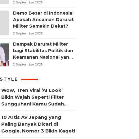
2 September 2025
Demo Besar di Indonesia:
Apakah Ancaman Darurat
Militer Semakin Dekat?
2 September 2025
Dampak Darurat Militer
bagi Stabilitas Politik dan
Keamanan Nasional yang
Sering Terlupakan
2 September 2025
ESTYLE
Wow, Tren Viral ‘AI Look’
Bikin Wajah Seperti Filter
Sungguhan! Kamu Sudah
Coba?
10 Artis AV Jepang yang
Paling Banyak Dicari di
Google, Nomor 3 Bikin Kaget!