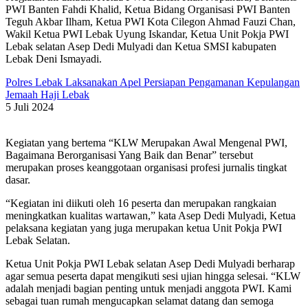
PWI Banten Fahdi Khalid, Ketua Bidang Organisasi PWI Banten
Teguh Akbar Ilham, Ketua PWI Kota Cilegon Ahmad Fauzi Chan,
Wakil Ketua PWI Lebak Uyung Iskandar, Ketua Unit Pokja PWI
Lebak selatan Asep Dedi Mulyadi dan Ketua SMSI kabupaten
Lebak Deni Ismayadi.
Polres Lebak Laksanakan Apel Persiapan Pengamanan Kepulangan
Jemaah Haji Lebak
5 Juli 2024
Kegiatan yang bertema “KLW Merupakan Awal Mengenal PWI,
Bagaimana Berorganisasi Yang Baik dan Benar” tersebut
merupakan proses keanggotaan organisasi profesi jurnalis tingkat
dasar.
“Kegiatan ini diikuti oleh 16 peserta dan merupakan rangkaian
meningkatkan kualitas wartawan,” kata Asep Dedi Mulyadi, Ketua
pelaksana kegiatan yang juga merupakan ketua Unit Pokja PWI
Lebak Selatan.
Ketua Unit Pokja PWI Lebak selatan Asep Dedi Mulyadi berharap
agar semua peserta dapat mengikuti sesi ujian hingga selesai. “KLW
adalah menjadi bagian penting untuk menjadi anggota PWI. Kami
sebagai tuan rumah mengucapkan selamat datang dan semoga