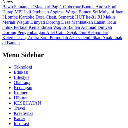
News
Bawa Semangat ‘Matahari Pagi’, Gubernur Banten Andra Soni
Harap MPI Jadi Jembatan Aspirasi Warga Banten
Sri Mulyani Juara
I Lomba Karaoke Desa Cisait, Semarak HUT ke-81 RI Makin
Meriah
Wagub Dimyati Dorong Desa Manfaatkan Lahan Tidur
untuk Perkuat Kemandirian
Wagub Banten Achmad Dimyati
Dorong Pengembangan Atlet Catur Sejak Dini
Belajar dari
Keterbatasan, Andra Soni Permudah Akses Pendidikan Anak-anak
di Banten
Menu Sidebar
Teknologi
Edukasi
Lifestyle
Olahraga
Keuangan
Kuliner
Hiburan
KESEHATAN
Travel
Kreativitas
Karier
Inspirasi