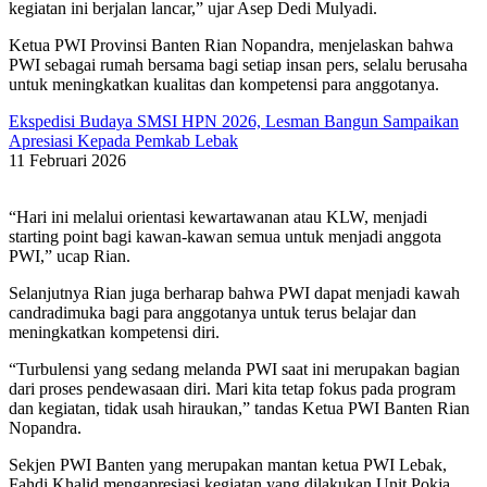
kegiatan ini berjalan lancar,” ujar Asep Dedi Mulyadi.
Ketua PWI Provinsi Banten Rian Nopandra, menjelaskan bahwa
PWI sebagai rumah bersama bagi setiap insan pers, selalu berusaha
untuk meningkatkan kualitas dan kompetensi para anggotanya.
Ekspedisi Budaya SMSI HPN 2026, Lesman Bangun Sampaikan
Apresiasi Kepada Pemkab Lebak
11 Februari 2026
“Hari ini melalui orientasi kewartawanan atau KLW, menjadi
starting point bagi kawan-kawan semua untuk menjadi anggota
PWI,” ucap Rian.
Selanjutnya Rian juga berharap bahwa PWI dapat menjadi kawah
candradimuka bagi para anggotanya untuk terus belajar dan
meningkatkan kompetensi diri.
“Turbulensi yang sedang melanda PWI saat ini merupakan bagian
dari proses pendewasaan diri. Mari kita tetap fokus pada program
dan kegiatan, tidak usah hiraukan,” tandas Ketua PWI Banten Rian
Nopandra.
Sekjen PWI Banten yang merupakan mantan ketua PWI Lebak,
Fahdi Khalid mengapresiasi kegiatan yang dilakukan Unit Pokja