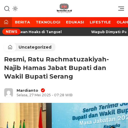
Lewati
ke
Media Tanggap Dan Akurat
BeritaSiber.co.id
konten
BERITA
TEKNOLOGI
EDUKASI
LIFESTYLE
OLA
NEWS
 NU Lawan Hoaks di Tangsel
Wagub Dimyati: Pariwi
Uncategorized
Resmi, Ratu Rachmatuzakiyah-
Najib Hamas Jabat Bupati dan
Wakil Bupati Serang
Mardianto
Selasa, 27 Mei 2025 - 07:28 WIB