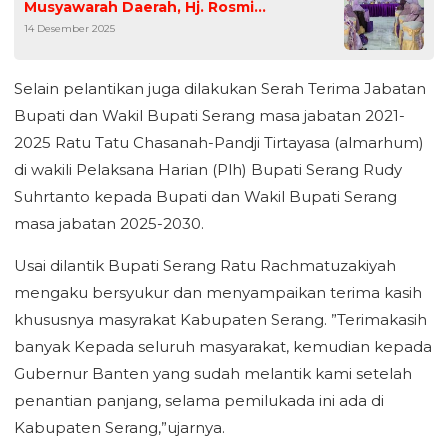
Musyawarah Daerah, Hj. Rosmi
14 Desember 2025
Susilawati,M.Pd terpilih menjadi Ketua
Periode 2025/2030
Selain pelantikan juga dilakukan Serah Terima Jabatan
Bupati dan Wakil Bupati Serang masa jabatan 2021-
2025 Ratu Tatu Chasanah-Pandji Tirtayasa (almarhum)
di wakili Pelaksana Harian (Plh) Bupati Serang Rudy
Suhrtanto kepada Bupati dan Wakil Bupati Serang
masa jabatan 2025-2030.
Usai dilantik Bupati Serang Ratu Rachmatuzakiyah
mengaku bersyukur dan menyampaikan terima kasih
khususnya masyrakat Kabupaten Serang. ”Terimakasih
banyak Kepada seluruh masyarakat, kemudian kepada
Gubernur Banten yang sudah melantik kami setelah
penantian panjang, selama pemilukada ini ada di
Kabupaten Serang,”ujarnya.