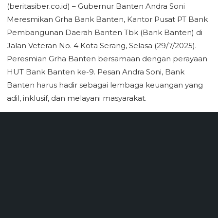
(beritasiber.co.id) – Gubernur Banten Andra Soni
Meresmikan Grha Bank Banten, Kantor Pusat PT Bank
Pembangunan Daerah Banten Tbk (Bank Banten) di
Jalan Veteran No. 4 Kota Serang, Selasa (29/7/2025).
Peresmian Grha Banten bersamaan dengan perayaan
HUT Bank Banten ke-9. Pesan Andra Soni, Bank
Banten harus hadir sebagai lembaga keuangan yang
adil, inklusif, dan melayani masyarakat.