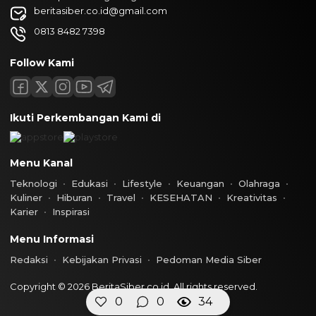
beritasiber.co.id@gmail.com
0813 8482 7398
Follow Kami
Ikuti Perkembangan Kami di
Menu Kanal
Teknologi
Edukasi
Lifestyle
Keuangan
Olahraga
Kuliner
Hiburan
Travel
KESEHATAN
Kreativitas
Karier
Inspirasi
Menu Informasi
Redaksi
Kebijakan Privasi
Pedoman Media Siber
Copyright © 2026 BeritaSiber.co.id. All rights reserved.
0
0
34