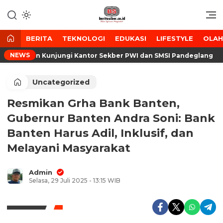
Lewati
ke
Media Tanggap Dan Akurat
BeritaSiber.co.id
konten
BERITA
TEKNOLOGI
EDUKASI
LIFESTYLE
OLA
NEWS
 Banten Kunjungi Kantor Sekber PWI dan SMSI Pandeglang
Uncategorized
Resmikan Grha Bank Banten,
Gubernur Banten Andra Soni: Bank
Banten Harus Adil, Inklusif, dan
Melayani Masyarakat
Admin
Selasa, 29 Juli 2025 - 13:15 WIB