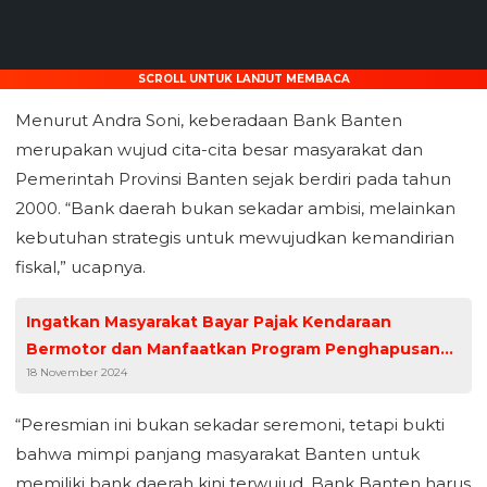
SCROLL UNTUK LANJUT MEMBACA
Menurut Andra Soni, keberadaan Bank Banten
merupakan wujud cita-cita besar masyarakat dan
Pemerintah Provinsi Banten sejak berdiri pada tahun
2000. “Bank daerah bukan sekadar ambisi, melainkan
kebutuhan strategis untuk mewujudkan kemandirian
fiskal,” ucapnya.
Ingatkan Masyarakat Bayar Pajak Kendaraan
Bermotor dan Manfaatkan Program Penghapusan
18 November 2024
Denda Jasa Raharja Serpong Bersama Bapenda dan
Polres Gelar Razia di Taman Tekno Tangerang
“Peresmian ini bukan sekadar seremoni, tetapi bukti
bahwa mimpi panjang masyarakat Banten untuk
memiliki bank daerah kini terwujud. Bank Banten harus