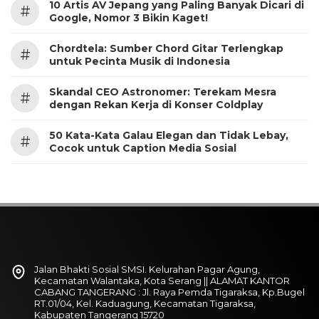
10 Artis AV Jepang yang Paling Banyak Dicari di
#
Google, Nomor 3 Bikin Kaget!
Chordtela: Sumber Chord Gitar Terlengkap
#
untuk Pecinta Musik di Indonesia
Skandal CEO Astronomer: Terekam Mesra
#
dengan Rekan Kerja di Konser Coldplay
50 Kata-Kata Galau Elegan dan Tidak Lebay,
#
Cocok untuk Caption Media Sosial
Jalan Bhakti Sosial SMSI. Kelurahan Pagar Agung,
Kecamatan Walantaka, Kota Serang || ALAMAT KANTOR
CABANG TANGERANG : Jl. Raya Pemda Tigaraksa, Kp.Bugel
RT.01/04, Kel. Kaduagung, Kecamatan Tigaraksa,
Kabupaten Tangerang 15720