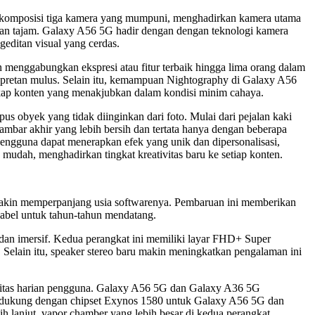
an komposisi tiga kamera yang mumpuni, menghadirkan kamera utama
n tajam. Galaxy A56 5G hadir dengan dengan teknologi kamera
geditan visual yang cerdas.
menggabungkan ekspresi atau fitur terbaik hingga lima orang dalam
epretan mulus. Selain itu, kemampuan Nightography di Galaxy A56
p konten yang menakjubkan dalam kondisi minim cahaya.
byek yang tidak diinginkan dari foto. Mulai dari pejalan kaki
bar akhir yang lebih bersih dan tertata hanya dengan beberapa
pengguna dapat menerapkan efek yang unik dan dipersonalisasi,
mudah, menghadirkan tingkat kreativitas baru ke setiap konten.
akin memperpanjang usia softwarenya. Pembaruan ini memberikan
abel untuk tahun-tahun mendatang.
dan imersif. Kedua perangkat ini memiliki layar FHD+ Super
elain itu, speaker stereo baru makin meningkatkan pengalaman ini
initas harian pengguna. Galaxy A56 5G dan Galaxy A36 5G
Didukung dengan chipset Exynos 1580 untuk Galaxy A56 5G dan
 lanjut, vapor chamber yang lebih besar di kedua perangkat