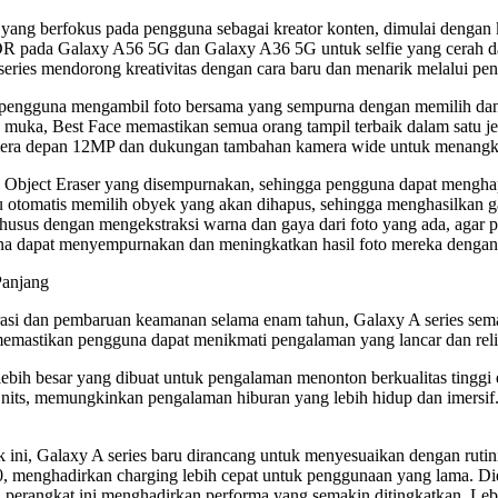
r yang berfokus pada pengguna sebagai kreator konten, dimulai deng
 pada Galaxy A56 5G dan Galaxy A36 5G untuk selfie yang cerah da
eries mendorong kreativitas dengan cara baru dan menarik melalui pen
 pengguna mengambil foto bersama yang sempurna dengan memilih dan 
 muka, Best Face memastikan semua orang tampil terbaik dalam satu j
era depan 12MP dan dukungan tambahan kamera wide untuk menangka
ect Eraser yang disempurnakan, sehingga pengguna dapat menghapus o
otomatis memilih obyek yang akan dihapus, sehingga menghasilkan gam
khusus dengan mengekstraksi warna dan gaya dari foto yang ada, agar 
guna dapat menyempurnakan dan meningkatkan hasil foto mereka dengan 
Panjang
si dan pembaruan keamanan selama enam tahun, Galaxy A series sem
emastikan pengguna dapat menikmati pengalaman yang lancar dan reli
bih besar yang dibuat untuk pengalaman menonton berkualitas tinggi 
ts, memungkinkan pengalaman hiburan yang lebih hidup dan imersif. S
 ini, Galaxy A series baru dirancang untuk menyesuaikan dengan rut
0, menghadirkan charging lebih cepat untuk penggunaan yang lama. 
rangkat ini menghadirkan performa yang semakin ditingkatkan. Lebih