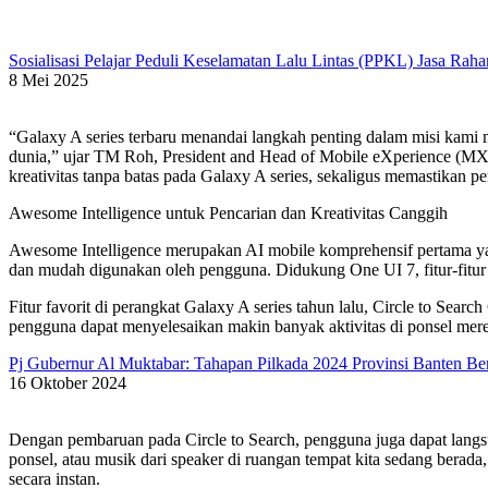
Sosialisasi Pelajar Peduli Keselamatan Lalu Lintas (PPKL) Jasa Ra
8 Mei 2025
“Galaxy A series terbaru menandai langkah penting dalam misi kami
dunia,” ujar TM Roh, President and Head of Mobile eXperience (M
kreativitas tanpa batas pada Galaxy A series, sekaligus memastikan 
Awesome Intelligence untuk Pencarian dan Kreativitas Canggih
Awesome Intelligence merupakan AI mobile komprehensif pertama yan
dan mudah digunakan oleh pengguna. Didukung One UI 7, fitur-fitur
Fitur favorit di perangkat Galaxy A series tahun lalu, Circle to Se
pengguna dapat menyelesaikan makin banyak aktivitas di ponsel mere
Pj Gubernur Al Muktabar: Tahapan Pilkada 2024 Provinsi Banten Ber
16 Oktober 2024
Dengan pembaruan pada Circle to Search, pengguna juga dapat langsu
ponsel, atau musik dari speaker di ruangan tempat kita sedang berada
secara instan.