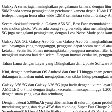
Galaxy A series juga meningkatkan pengalaman kamera, dengan fitu
50MP pada semua perangkat dan perekaman kamera depan 10-bit HDR
terdepan dengan lensa ultra-wide 12MP, sementara seluruh Galaxy A s
Secara eksklusif tersedia di Galaxy A56 5G, Best Face memudahkan
satu motion photo. Walau ada orang yang berkedip atau memalingkan
5G juga mengalami peningkatan, dengan Low Noise Mode pada kam
Galaxy A56 5G, Galaxy A36 5G, dan Galaxy A26 5G menghadirkan Obj
atau bayangan yang mengganggu, pengguna dapat secara manual atau 
ketukan. Selain itu, Filters memungkinkan pengguna membuat filter 
mengikuti suasana hati dan selera. Dengan inovasi cerdas ini, peng
Tahan Lama dengan Layar yang Ditingkatkan dan Update Software 
Kini, dengan pembaruan OS Android dan One UI hingga enam genera
dukungan tambahan untuk mengoptimalkan siklus hidup perangkat, m
Galaxy A56 5G dan Galaxy A36 5G juga hadir dengan ukuran layar le
AMOLED 6,7 inci dengan tingkat kecerahan mencapai hingga 1.200 ni
dengan suara yang kaya dan seimbang.
Dengan baterai 5.000mAh yang dibenamkan di seluruh jajaran produk
mendukung pengisian daya 45W dan teknologi Super Fast Charge 2.
Snapdragon® 6 Gen 3 Mobile Platform untuk Galaxy A36 5G, kedua pe