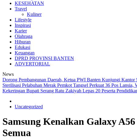
KESEHATAN
Travel
Kuliner
Lifestyle
Inspirasi
Karier
Olahraga
Hiburan
Edukasi
Keuangan
DPRD PROVINSI BANTEN
ADVERTORIAL
News
Dorong Pembangunan Daerah, Ketua PWI Banten Kunjungi Kantor
Sterilisasi Pelabuhan Merak
Pemkot Tangsel Perkuat 36 Pos Lansia, 
Kekeringan
Bupati Serang Ratu Zakiyah Lepas 20 Peserta Pendidik
Uncategorized
Samsung Kenalkan Galaxy A56 
Semua