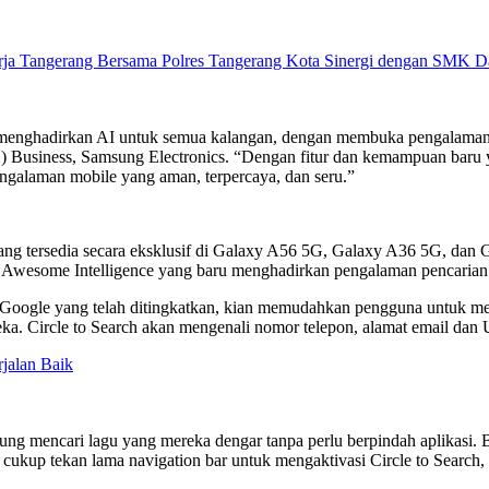
harja Tangerang Bersama Polres Tangerang Kota Sinergi dengan SMK D
 menghadirkan AI untuk semua kalangan, dengan membuka pengalaman l
X) Business, Samsung Electronics. “Dengan fitur dan kemampuan bar
pengalaman mobile yang aman, terpercaya, dan seru.”
g tersedia secara eksklusif di Galaxy A56 5G, Galaxy A36 5G, dan Ga
 Awesome Intelligence yang baru menghadirkan pengalaman pencarian d
arch Google yang telah ditingkatkan, kian memudahkan pengguna untuk m
ka. Circle to Search akan mengenali nomor telepon, alamat email dan
jalan Baik
ng mencari lagu yang mereka dengar tanpa perlu berpindah aplikasi. B
, cukup tekan lama navigation bar untuk mengaktivasi Circle to Search,