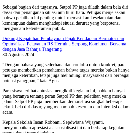
Sebagai bagian dari tugasnya, Satpol PP juga dilatih dalam bela diri
dasar dan penanganan situasi anti huru-hara. Petugas menjelaskan
bahwa pelatihan ini penting untuk memastikan keselamatan dan
kemampuan dalam menghadapi situasi darurat yang berpotensi
mengancam ketenteraman publik.
Dukung Kepatuhan Pembayaran Pajak Kendaraan Bermotor dan
Optimalisasi Pelayanan RS Hermina Serpong Komitmen Bersama
dengan Jasa Raharja Tangerang
30 Agustus 2024
“Dengan bahasa yang sederhana dan contoh-contoh konkret, para
petugas memberikan pemahaman bahwa tugas mereka bukan hanya
menjaga ketertiban, tetapi juga melindungi masyarakat dari berbagai
potensi gangguan,” kata Agus.
Para siswa terlihat antusias mengikuti kegiatan ini, bahkan banyak
yang bertanya tentang peran Satpol PP dan pelatihan yang mereka
jalani. Satpol PP juga memberikan demonstrasi singkat beberapa
teknik bela diri dasar, yang menambah keseruan dan interaksi dalam
acara.
Kepala Sekolah Insan Robbani, Sepdwiana Wijayanti,
menyampaikan apresiasi atas sosialisasi ini dan berharap kegiatan
serupa dapat terus diadakan.