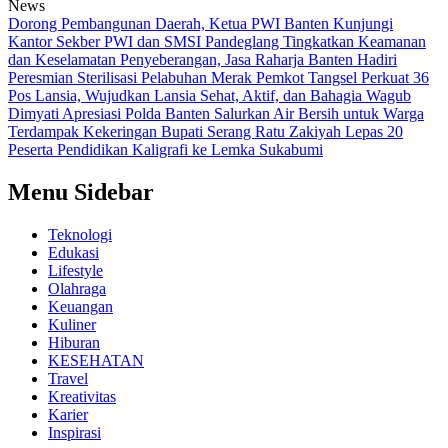
News
Dorong Pembangunan Daerah, Ketua PWI Banten Kunjungi
Kantor Sekber PWI dan SMSI Pandeglang
Tingkatkan Keamanan
dan Keselamatan Penyeberangan, Jasa Raharja Banten Hadiri
Peresmian Sterilisasi Pelabuhan Merak
Pemkot Tangsel Perkuat 36
Pos Lansia, Wujudkan Lansia Sehat, Aktif, dan Bahagia
Wagub
Dimyati Apresiasi Polda Banten Salurkan Air Bersih untuk Warga
Terdampak Kekeringan
Bupati Serang Ratu Zakiyah Lepas 20
Peserta Pendidikan Kaligrafi ke Lemka Sukabumi
Menu Sidebar
Teknologi
Edukasi
Lifestyle
Olahraga
Keuangan
Kuliner
Hiburan
KESEHATAN
Travel
Kreativitas
Karier
Inspirasi