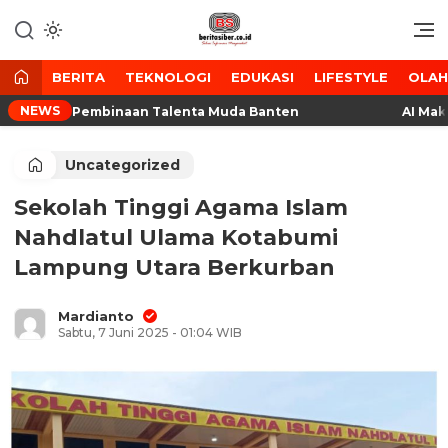
Lewati
ke
Media Tanggap Dan Akurat
BeritaSiber.co.id
konten
BERITA
TEKNOLOGI
EDUKASI
LIFESTYLE
OLA
NEWS
 Wadah Pembinaan Talenta Muda Banten
AI Makin C
Uncategorized
Sekolah Tinggi Agama Islam
Nahdlatul Ulama Kotabumi
Lampung Utara Berkurban
Mardianto
Sabtu, 7 Juni 2025 - 01:04 WIB