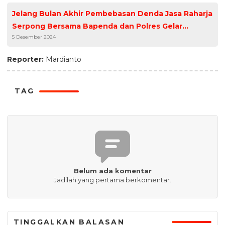
Jelang Bulan Akhir Pembebasan Denda Jasa Raharja
Serpong Bersama Bapenda dan Polres Gelar
5 Desember 2024
Operasi Gabungan di Taman Tekno Tangerang
Ingatkan Masyarakat Bayar Pajak Kendaraan
Reporter:
Mardianto
TAG
Belum ada komentar
Jadilah yang pertama berkomentar.
TINGGALKAN BALASAN