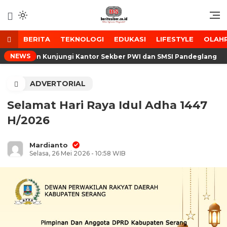
Lewati
ke
Media Tanggap Dan Akurat
BeritaSiber.co.id
konten
BERITA
TEKNOLOGI
EDUKASI
LIFESTYLE
OLAH
NEWS
 Banten Kunjungi Kantor Sekber PWI dan SMSI Pandeglang
ADVERTORIAL
Selamat Hari Raya Idul Adha 1447
H/2026
Mardianto
Selasa, 26 Mei 2026 - 10:58 WIB