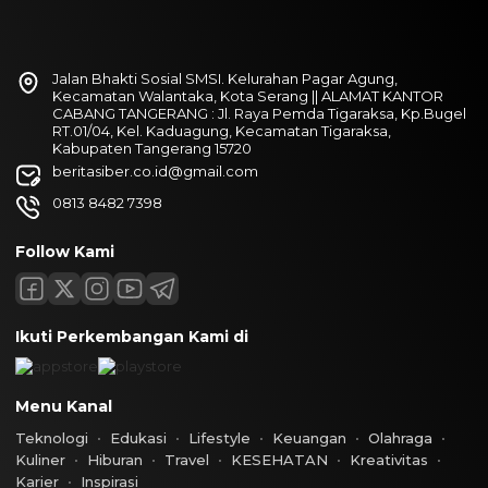
Jalan Bhakti Sosial SMSI. Kelurahan Pagar Agung,
Kecamatan Walantaka, Kota Serang || ALAMAT KANTOR
CABANG TANGERANG : Jl. Raya Pemda Tigaraksa, Kp.Bugel
RT.01/04, Kel. Kaduagung, Kecamatan Tigaraksa,
Kabupaten Tangerang 15720
beritasiber.co.id@gmail.com
0813 8482 7398
Follow Kami
Ikuti Perkembangan Kami di
Menu Kanal
Teknologi
Edukasi
Lifestyle
Keuangan
Olahraga
Kuliner
Hiburan
Travel
KESEHATAN
Kreativitas
Karier
Inspirasi