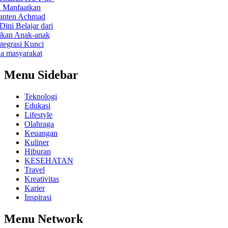
faatkan
n Achmad
i
Belajar dari
 Anak-anak
si Kunci
syarakat
Menu Sidebar
Teknologi
Edukasi
Lifestyle
Olahraga
Keuangan
Kuliner
Hiburan
KESEHATAN
Travel
Kreativitas
Karier
Inspirasi
Menu Network