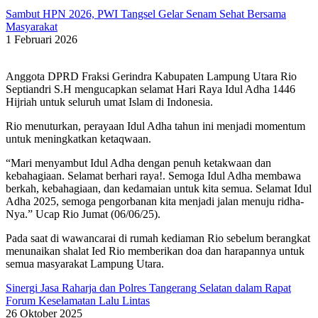
Sambut HPN 2026, PWI Tangsel Gelar Senam Sehat Bersama
Masyarakat
1 Februari 2026
Anggota DPRD Fraksi Gerindra Kabupaten Lampung Utara Rio
Septiandri S.H mengucapkan selamat Hari Raya Idul Adha 1446
Hijriah untuk seluruh umat Islam di Indonesia.
Rio menuturkan, perayaan Idul Adha tahun ini menjadi momentum
untuk meningkatkan ketaqwaan.
“Mari menyambut Idul Adha dengan penuh ketakwaan dan
kebahagiaan. Selamat berhari raya!. Semoga Idul Adha membawa
berkah, kebahagiaan, dan kedamaian untuk kita semua. Selamat Idul
Adha 2025, semoga pengorbanan kita menjadi jalan menuju ridha-
Nya.” Ucap Rio Jumat (06/06/25).
Pada saat di wawancarai di rumah kediaman Rio sebelum berangkat
menunaikan shalat Ied Rio memberikan doa dan harapannya untuk
semua masyarakat Lampung Utara.
Sinergi Jasa Raharja dan Polres Tangerang Selatan dalam Rapat
Forum Keselamatan Lalu Lintas
26 Oktober 2025