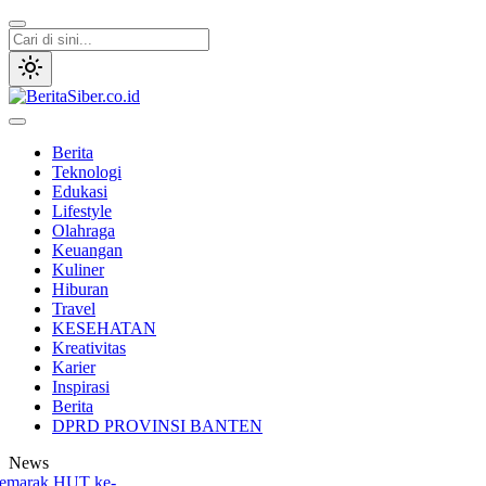
Lewati
ke
konten
BeritaSiber.co.id
Media Tanggap Dan Akurat
Berita
Teknologi
Edukasi
Lifestyle
Olahraga
Keuangan
Kuliner
Hiburan
Travel
KESEHATAN
Kreativitas
Karier
Inspirasi
Berita
DPRD PROVINSI BANTEN
News
arak HUT ke-