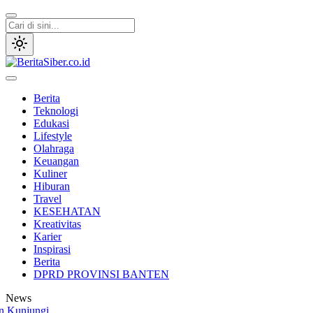
Lewati
ke
konten
BeritaSiber.co.id
Media Tanggap Dan Akurat
Berita
Teknologi
Edukasi
Lifestyle
Olahraga
Keuangan
Kuliner
Hiburan
Travel
KESEHATAN
Kreativitas
Karier
Inspirasi
Berita
DPRD PROVINSI BANTEN
News
njungi