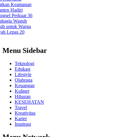
an Keamanan
n Hadiri
l Perkuat 36
gia
Wagub
 untuk Warga
Lepas 20
Menu Sidebar
Teknologi
Edukasi
Lifestyle
Olahraga
Keuangan
Kuliner
Hiburan
KESEHATAN
Travel
Kreativitas
Karier
Inspirasi
Menu Network