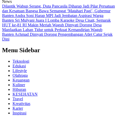
News
Dilantik Wabup Serang, Duta Pancasila Diharap Jadi Pilar Persatuan
dan Kesatuan Bangsa
Bawa Semangat ‘Matahari Pagi’, Gubernur
Banten Andra Soni Harap MPI Jadi Jembatan Aspirasi Warga
Banten
Sri Mulyani Juara I Lomba Karaoke Desa Cisait, Semarak
HUT ke-81 RI Makin Meriah
Wagub Dimyati Dorong Desa
Manfaatkan Lahan Tidur untuk Perkuat Kemandirian
Wagub
Banten Achmad Dimyati Dorong Pengembangan Atlet Catur Sejak
Dini
Menu Sidebar
Teknologi
Edukasi
Lifestyle
Olahraga
Keuangan
Kuliner
Hiburan
KESEHATAN
Travel
Kreativitas
Karier
Inspirasi