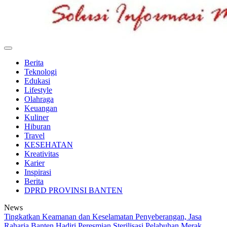
BeritaSiber.co.id
Media Tanggap Dan Akurat
Berita
Teknologi
Edukasi
Lifestyle
Olahraga
Keuangan
Kuliner
Hiburan
Travel
KESEHATAN
Kreativitas
Karier
Inspirasi
Berita
DPRD PROVINSI BANTEN
News
Tingkatkan Keamanan dan Keselamatan Penyeberangan, Jasa
Raharja Banten Hadiri Peresmian Sterilisasi Pelabuhan Merak