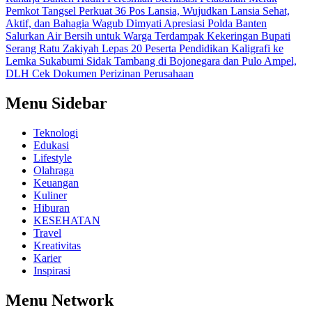
Pemkot Tangsel Perkuat 36 Pos Lansia, Wujudkan Lansia Sehat,
Aktif, dan Bahagia
Wagub Dimyati Apresiasi Polda Banten
Salurkan Air Bersih untuk Warga Terdampak Kekeringan
Bupati
Serang Ratu Zakiyah Lepas 20 Peserta Pendidikan Kaligrafi ke
Lemka Sukabumi
Sidak Tambang di Bojonegara dan Pulo Ampel,
DLH Cek Dokumen Perizinan Perusahaan
Menu Sidebar
Teknologi
Edukasi
Lifestyle
Olahraga
Keuangan
Kuliner
Hiburan
KESEHATAN
Travel
Kreativitas
Karier
Inspirasi
Menu Network