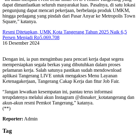
dapat dimanfaatkan seluruh masyarakat luas. Pasalnya, di satu lokasi
pengunjung dapat mencari pekerjaan, berbelanja produk UMKM,
hingga pedagang yang pindah dari Pasar Anyar ke Metropolis Town
Square,” katanya.
Resmi Ditetapkan, UMK Kota Tangerang Tahun 2025 Naik 6,5
Persen Menjadi Rp5.069.708
16 Desember 2024
Dengan ini, ia pun mengimbau para pencari kerja dapat segera
mempersiapkan segala berkas yang dibutuhkan dalam proses
pelamaran kerja. Salah satunya pastikan sudah mendownload
aplikasi Tangerang LIVE untuk mengakses Menu Layanan
Ketenagakerjaan, Tangerang Cakap Kerja dan fitur Job Fair.
“Jangan lewatkan kesempatan ini, pantau terus informasi
terupdatenya melalui akun Instagram @disnaker_kotatangerang dan
akun-akun resmi Pemkot Tangerang,” katanya.
(**)
Reporter:
Admin
Tag