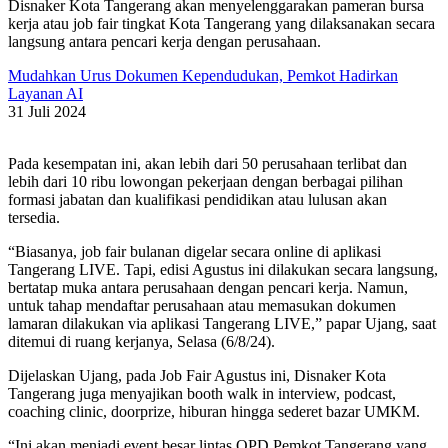
Disnaker Kota Tangerang akan menyelenggarakan pameran bursa
kerja atau job fair tingkat Kota Tangerang yang dilaksanakan secara
langsung antara pencari kerja dengan perusahaan.
Mudahkan Urus Dokumen Kependudukan, Pemkot Hadirkan
Layanan AI
31 Juli 2024
Pada kesempatan ini, akan lebih dari 50 perusahaan terlibat dan
lebih dari 10 ribu lowongan pekerjaan dengan berbagai pilihan
formasi jabatan dan kualifikasi pendidikan atau lulusan akan
tersedia.
“Biasanya, job fair bulanan digelar secara online di aplikasi
Tangerang LIVE. Tapi, edisi Agustus ini dilakukan secara langsung,
bertatap muka antara perusahaan dengan pencari kerja. Namun,
untuk tahap mendaftar perusahaan atau memasukan dokumen
lamaran dilakukan via aplikasi Tangerang LIVE,” papar Ujang, saat
ditemui di ruang kerjanya, Selasa (6/8/24).
Dijelaskan Ujang, pada Job Fair Agustus ini, Disnaker Kota
Tangerang juga menyajikan booth walk in interview, podcast,
coaching clinic, doorprize, hiburan hingga sederet bazar UMKM.
“Ini akan menjadi event besar lintas OPD Pemkot Tangerang yang