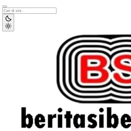
Lewati
ke
konten