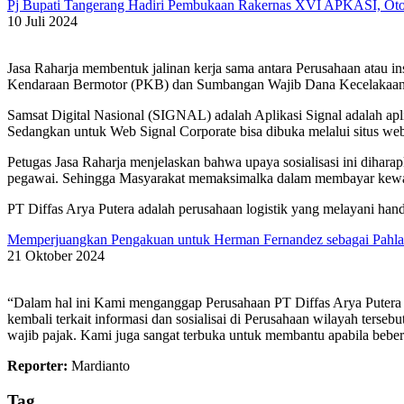
Pj Bupati Tangerang Hadiri Pembukaan Rakernas XVI APKASI, O
10 Juli 2024
Jasa Raharja membentuk jalinan kerja sama antara Perusahaan atau 
Kendaraan Bermotor (PKB) dan Sumbangan Wajib Dana Kecelakaan
Samsat Digital Nasional (SIGNAL) adalah Aplikasi Signal adalah apl
Sedangkan untuk Web Signal Corporate bisa dibuka melalui situs web
Petugas Jasa Raharja menjelaskan bahwa upaya sosialisasi ini dihara
pegawai. Sehingga Masyarakat memaksimalka dalam membayar ke
PT Diffas Arya Putera adalah perusahaan logistik yang melayani handli
Memperjuangkan Pengakuan untuk Herman Fernandez sebagai Pahl
21 Oktober 2024
“Dalam hal ini Kami menganggap Perusahaan PT Diffas Arya Putera m
kembali terkait informasi dan sosialisai di Perusahaan wilayah ters
wajib pajak. Kami juga sangat terbuka untuk membantu apabila bebe
Reporter:
Mardianto
Tag