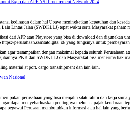
tonomi Expo dan APKASI Procurement Network 2024
instansi kedinasan dalam hal Upaya meningkatkan kepatuhan dan kesa
 Lalu Lintas Jalan (SWDKLLJ) tepat waktu serta Masyarakat paha
ikasi dari APP atau Playstore yang bisa di download dan digunakan un
 https://perusahaan.samsatdigital.id/ yang fungsinya untuk pembayara
pkan agar tersampaikan dengan maksimal kepada seluruh Perusahaan ata
wajibannya PKB dan SWDKLLJ dan Masyarakat bisa menerima hak 
ng material at port, cargo transshipment dan lain-lain.
awan Nasional
erupakan perusahaan yang bisa menjalin silaturahmi dan kerja sama y
ebut agar dapat menyebarluaskan pentingnya melunasi pajak kendaraan t
rapa pegawai Perusaan membutuhkan informasi atau hal lain yang berh