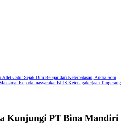
tlet Catur Sejak Dini
Belajar dari Keterbatasan, Andra Soni
n Maksimal Kepada masyarakat
BPJS Ketenagakerjaan Tangerang
ja Kunjungi PT Bina Mandiri