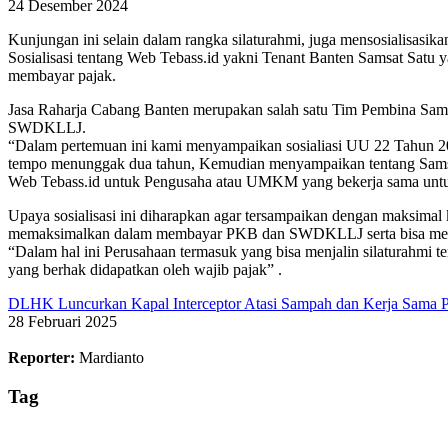
24 Desember 2024
Kunjungan ini selain dalam rangka silaturahmi, juga mensosialisasik
Sosialisasi tentang Web Tebass.id yakni Tenant Banten Samsat Satu 
membayar pajak.
Jasa Raharja Cabang Banten merupakan salah satu Tim Pembina Samsat
SWDKLLJ.
“Dalam pertemuan ini kami menyampaikan sosialiasi UU 22 Tahun 2
tempo menunggak dua tahun, Kemudian menyampaikan tentang Samsat
Web Tebass.id untuk Pengusaha atau UMKM yang bekerja sama untuk 
Upaya sosialisasi ini diharapkan agar tersampaikan dengan maksima
memaksimalkan dalam membayar PKB dan SWDKLLJ serta bisa m
“Dalam hal ini Perusahaan termasuk yang bisa menjalin silaturahmi t
yang berhak didapatkan oleh wajib pajak” .
DLHK Luncurkan Kapal Interceptor Atasi Sampah dan Kerja Sama 
28 Februari 2025
Reporter:
Mardianto
Tag