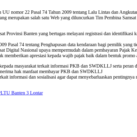
an UU nomor 22 Pasal 74 Tahun 2009 tentang Lalu Lintas dan Angkutan J
yang merupakan salah satu Web yang diluncurkan Tim Pembina Samsat P
 Provinsi Banten yang bertugas melayani registrasi dan identifikasi
009 Pasal 74 tentang Penghapusan data kendaraan bagi pemilik yang 
 Digital Nasional upaya mempermudah dalam pembayaran Pajak Kendar
memberikan apresiasi kepada wajib pajak baik dalam bentuk promo a
l kepada masyarakat terkait informasi PKB dan SWDKLLJ serta peran d
enerima hak manfaat membayar PKB dan SWDKLLJ
erkait informasi dan sosialisasi agar dapat menyebarluaskan pentingny
PLTU Banten 3 Lontar