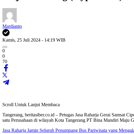
Mardianto
Kamis, 25 Juli 2024 - 14:19 WIB
0
0
70
Scroll Untuk Lanjut Membaca
Tangerang, beritasiber.co.id – Petugas Jasa Raharja Gerai Samsat Ci
satu Perusahaan di wilayah Kota Tangerang PT Bina Mandiri Maju Ge
Jasa Raharja Jamin Seluruh Penumpang Bus Pariwisata yang Mengal