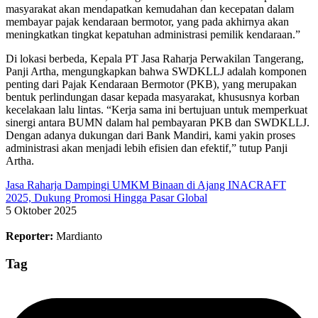
masyarakat akan mendapatkan kemudahan dan kecepatan dalam
membayar pajak kendaraan bermotor, yang pada akhirnya akan
meningkatkan tingkat kepatuhan administrasi pemilik kendaraan.”
Di lokasi berbeda, Kepala PT Jasa Raharja Perwakilan Tangerang,
Panji Artha, mengungkapkan bahwa SWDKLLJ adalah komponen
penting dari Pajak Kendaraan Bermotor (PKB), yang merupakan
bentuk perlindungan dasar kepada masyarakat, khususnya korban
kecelakaan lalu lintas. “Kerja sama ini bertujuan untuk memperkuat
sinergi antara BUMN dalam hal pembayaran PKB dan SWDKLLJ.
Dengan adanya dukungan dari Bank Mandiri, kami yakin proses
administrasi akan menjadi lebih efisien dan efektif,” tutup Panji
Artha.
Jasa Raharja Dampingi UMKM Binaan di Ajang INACRAFT
2025, Dukung Promosi Hingga Pasar Global
5 Oktober 2025
Reporter:
Mardianto
Tag