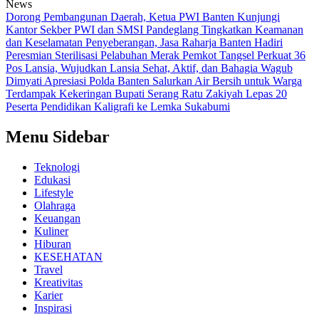
News
Dorong Pembangunan Daerah, Ketua PWI Banten Kunjungi
Kantor Sekber PWI dan SMSI Pandeglang
Tingkatkan Keamanan
dan Keselamatan Penyeberangan, Jasa Raharja Banten Hadiri
Peresmian Sterilisasi Pelabuhan Merak
Pemkot Tangsel Perkuat 36
Pos Lansia, Wujudkan Lansia Sehat, Aktif, dan Bahagia
Wagub
Dimyati Apresiasi Polda Banten Salurkan Air Bersih untuk Warga
Terdampak Kekeringan
Bupati Serang Ratu Zakiyah Lepas 20
Peserta Pendidikan Kaligrafi ke Lemka Sukabumi
Menu Sidebar
Teknologi
Edukasi
Lifestyle
Olahraga
Keuangan
Kuliner
Hiburan
KESEHATAN
Travel
Kreativitas
Karier
Inspirasi