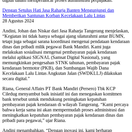
digital dalam memperlancar proses administrasi perpajakan.
Dengan Setulus Hati Jasa Raharja Banten Mengunjungi dan
Memberikan Santunan Korban Kecelakaan Lalu Lintas
28 Agustus 2024
Andini, Johan dan Niskar dari Jasa Raharja Tangerang menjelaskan,
“Kegiatan ini tidak hanya sebagai ajang silaturahmi antar BUMN,
tetapi juga sebagai sarana koordinasi mengenai pendataan kendaraan
dinas dan pribadi milik pegawai Bank Mandiri. Kami juga
melakukan sosialisasi mengenai pembayaran pajak kendaraan
melalui aplikasi SIGNAL (Samsat Digital Nasional), yang
memungkinkan pengesahan STNK tahunan, pembayaran pajak
kendaraan bermotor (PKB), dan Sumbangan Wajib Dana
Kecelakaan Lalu Lintas Angkutan Jalan (SWDKLLJ) dilakukan
secara digital.”
Riana, General Affairs PT Bank Mandiri (Persero) Tbk KCP
Ciledug menyambut baik inisiatif ini dan menegaskan komitmen
bank tersebut untuk mendukung peningkatan kepatuhan
pembayaran pajak kendaraan di wilayah Tangerang. “Kami percaya
bahwa kerja sama ini akan mempermudah proses administrasi dan
meningkatkan kepatuhan pembayaran pajak kendaraan dinas dan
pribadi para pegawai,” ujar Riana.
Andini menambahkan, “Dengan inovasi ini, kami berharap