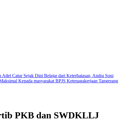
tlet Catur Sejak Dini
Belajar dari Keterbatasan, Andra Soni
n Maksimal Kepada masyarakat
BPJS Ketenagakerjaan Tangerang
Tertib PKB dan SWDKLLJ