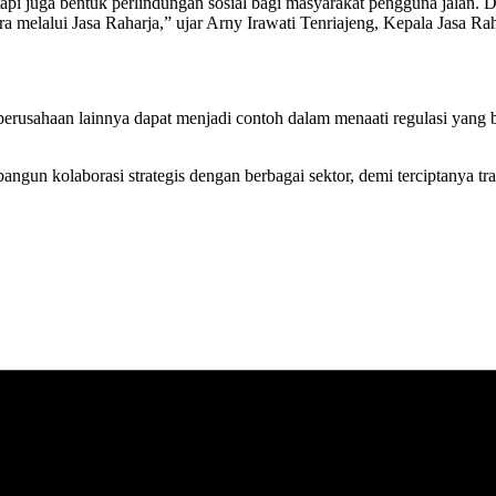
juga bentuk perlindungan sosial bagi masyarakat pengguna jalan. D
ra melalui Jasa Raharja,” ujar Arny Irawati Tenriajeng, Kepala Jasa R
rusahaan lainnya dapat menjadi contoh dalam menaati regulasi yang ber
un kolaborasi strategis dengan berbagai sektor, demi terciptanya tra