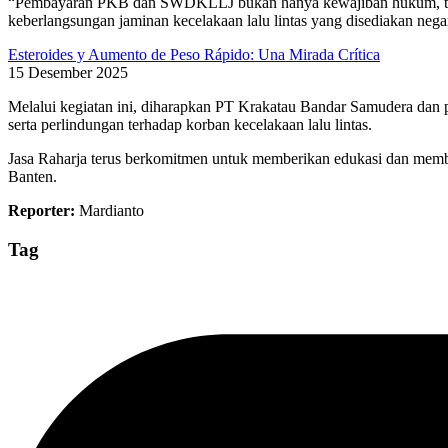
“Pembayaran PKB dan SWDKLLJ bukan hanya kewajiban hukum, tapi 
keberlangsungan jaminan kecelakaan lalu lintas yang disediakan nega
Esteroides y Aumento de Peso Rápido: Una Mirada Crítica
15 Desember 2025
Melalui kegiatan ini, diharapkan PT Krakatau Bandar Samudera dan pe
serta perlindungan terhadap korban kecelakaan lalu lintas.
Jasa Raharja terus berkomitmen untuk memberikan edukasi dan membang
Banten.
Reporter:
Mardianto
Tag