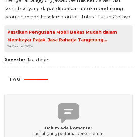
mengenai tanggung jawab pemilik kendaraan dan
kontribusi yang dapat diberikan untuk mendukung
keamanan dan keselamatan lalu lintas.” Tutup Cinthya.
Pastikan Pengusaha Mobil Bekas Mudah dalam
Membayar Pajak, Jasa Raharja Tangerang
24 Oktober 2024
Sosialisasikan Giat Sigap & Signal
Reporter:
Mardianto
TAG
Belum ada komentar
Jadilah yang pertama berkomentar.