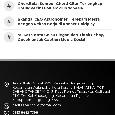
Chordtela: Sumber Chord Gitar Terlengkap
#
untuk Pecinta Musik di Indonesia
Skandal CEO Astronomer: Terekam Mesra
#
dengan Rekan Kerja di Konser Coldplay
50 Kata-Kata Galau Elegan dan Tidak Lebay,
#
Cocok untuk Caption Media Sosial
Jalan Bhakti Sosial SMSI. Kelurahan Pagar Agung,
Kecamatan Walantaka, Kota Serang || ALAMAT KANTOR
CABANG TANGERANG : Jl. Raya Pemda Tigaraksa, Kp.Bugel
RT.01/04, Kel. Kaduagung, Kecamatan Tigaraksa,
Kabupaten Tangerang 15720
beritasiber.co.id@gmail.com
0813 8482 7398