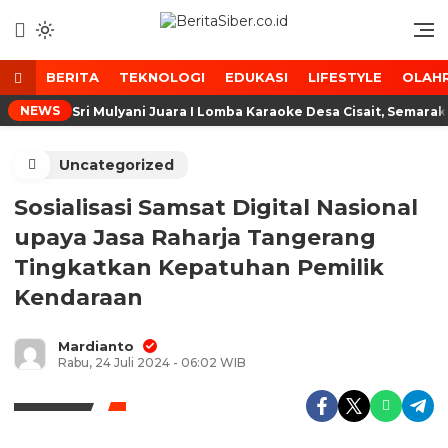
Lewati
ke
Media Tanggap Dan Akurat
BeritaSiber.co.id
konten
BERITA
TEKNOLOGI
EDUKASI
LIFESTYLE
OLAH
NEWS
Sri Mulyani Juara I Lomba Karaoke Desa Cisait, Semara
Uncategorized
Sosialisasi Samsat Digital Nasional
upaya Jasa Raharja Tangerang
Tingkatkan Kepatuhan Pemilik
Kendaraan
Mardianto
Rabu, 24 Juli 2024 - 06:02 WIB