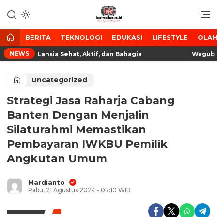
Lewati
ke
Media Tanggap Dan Akurat
BeritaSiber.co.id
konten
BERITA
TEKNOLOGI
EDUKASI
LIFESTYLE
OLA
NEWS
judkan Lansia Sehat, Aktif, dan Bahagia
Wagub Dimy
Uncategorized
Strategi Jasa Raharja Cabang
Banten Dengan Menjalin
Silaturahmi Memastikan
Pembayaran IWKBU Pemilik
Angkutan Umum
Mardianto
Rabu, 21 Agustus 2024 - 07:10 WIB