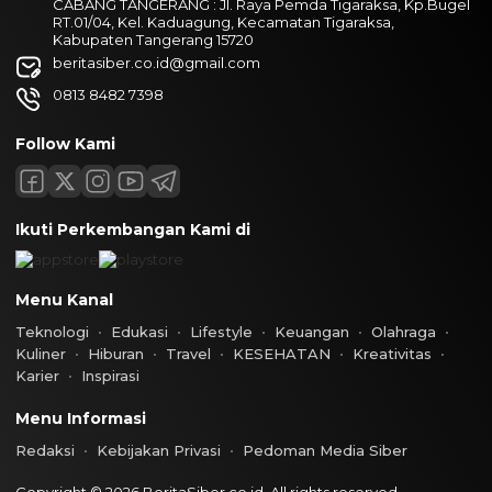
CABANG TANGERANG : Jl. Raya Pemda Tigaraksa, Kp.Bugel
RT.01/04, Kel. Kaduagung, Kecamatan Tigaraksa,
Kabupaten Tangerang 15720
beritasiber.co.id@gmail.com
0813 8482 7398
Follow Kami
Ikuti Perkembangan Kami di
Menu Kanal
Teknologi
Edukasi
Lifestyle
Keuangan
Olahraga
Kuliner
Hiburan
Travel
KESEHATAN
Kreativitas
Karier
Inspirasi
Menu Informasi
Redaksi
Kebijakan Privasi
Pedoman Media Siber