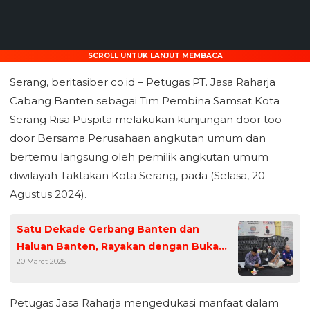
SCROLL UNTUK LANJUT MEMBACA
Serang, beritasiber co.id – Petugas PT. Jasa Raharja
Cabang Banten sebagai Tim Pembina Samsat Kota
Serang Risa Puspita melakukan kunjungan door too
door Bersama Perusahaan angkutan umum dan
bertemu langsung oleh pemilik angkutan umum
diwilayah Taktakan Kota Serang, pada (Selasa, 20
Agustus 2024).
Satu Dekade Gerbang Banten dan
Haluan Banten, Rayakan dengan Buka
20 Maret 2025
Puasa Bersama
Petugas Jasa Raharja mengedukasi manfaat dalam