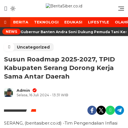
Lewati
ke
Media Tanggap Dan Akurat
BeritaSiber.co.id
konten
BERITA
TEKNOLOGI
EDUKASI
LIFESTYLE
OLAH
NEWS
Gubernur Banten Andra Soni Dukung Pemuda Tani Ke
Uncategorized
Susun Roadmap 2025-2027, TPID
Kabupaten Serang Dorong Kerja
Sama Antar Daerah
Admin
Selasa, 16 Juli 2024 - 13:31 WIB
SERANG, (beritasiber.co.id) -Tim Pengendalian Inflasi