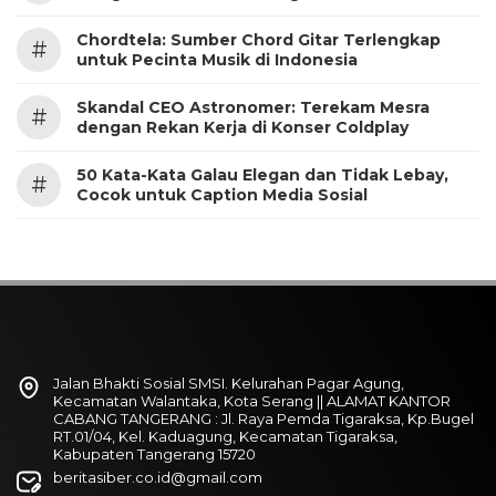
Chordtela: Sumber Chord Gitar Terlengkap
#
untuk Pecinta Musik di Indonesia
Skandal CEO Astronomer: Terekam Mesra
#
dengan Rekan Kerja di Konser Coldplay
50 Kata-Kata Galau Elegan dan Tidak Lebay,
#
Cocok untuk Caption Media Sosial
Jalan Bhakti Sosial SMSI. Kelurahan Pagar Agung,
Kecamatan Walantaka, Kota Serang || ALAMAT KANTOR
CABANG TANGERANG : Jl. Raya Pemda Tigaraksa, Kp.Bugel
RT.01/04, Kel. Kaduagung, Kecamatan Tigaraksa,
Kabupaten Tangerang 15720
beritasiber.co.id@gmail.com