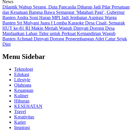
News
Dilantik Wabup Serang, Duta Pancasila Diharap Jadi Pilar Persatuan
dan Kesatuan Bangsa
Bawa Semangat ‘Matahari Pagi’, Gubernur
Banten Andra Soni Harap MPI Jadi Jembatan Aspirasi Warga
Banten
Sri Mulyani Juara I Lomba Karaoke Desa Cisait, Semarak
HUT ke-81 RI Makin Meriah
Wagub Dimyati Dorong Desa
Manfaatkan Lahan Tidur untuk Perkuat Kemandirian
Wagub
Banten Achmad Dimyati Dorong Pengembangan Atlet Catur Sejak
Dini
Menu Sidebar
Teknologi
Edukasi
Lifestyle
Olahraga
Keuangan
Kuliner
Hiburan
KESEHATAN
Travel
Kreativitas
Karier
Inspirasi