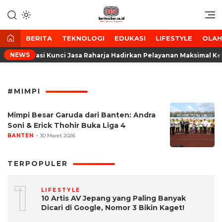
Lewati
ke
Media Tanggap Dan Akurat
BeritaSiber.co.id
konten
BERITA
TEKNOLOGI
EDUKASI
LIFESTYLE
OLA
NEWS
rintegrasi Kunci Jasa Raharja Hadirkan Pelayanan Maksimal Ke
#MIMPI
Mimpi Besar Garuda dari Banten: Andra
Soni & Erick Thohir Buka Liga 4
BANTEN
30 Maret 2026
TERPOPULER
1
LIFESTYLE
10 Artis AV Jepang yang Paling Banyak
Dicari di Google, Nomor 3 Bikin Kaget!