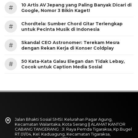
10 Artis AV Jepang yang Paling Banyak Dicari di
#
Google, Nomor 3 Bikin Kaget!
Chordtela: Sumber Chord Gitar Terlengkap
#
untuk Pecinta Musik di Indonesia
Skandal CEO Astronomer: Terekam Mesra
#
dengan Rekan Kerja di Konser Coldplay
50 Kata-Kata Galau Elegan dan Tidak Lebay,
#
Cocok untuk Caption Media Sosial
Jalan Bhakti Sosial SMSI. Kelurahan Pagar Agung,
Kecamatan Walantaka, Kota Serang || ALAMAT KANTOR
CABANG TANGERANG : Jl. Raya Pemda Tigaraksa, Kp.Bugel
RT.01/04, Kel. Kaduagung, Kecamatan Tigaraksa,