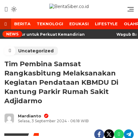
Lewati
ke
Media Tanggap Dan Akurat
BeritaSiber.co.id
konten
BERITA
TEKNOLOGI
EDUKASI
LIFESTYLE
OLAH
NEWS
han Tidur untuk Perkuat Kemandirian
Wagub Bante
Uncategorized
Tim Pembina Samsat
Rangkasbitung Melaksanakan
Kegiatan Pendataan KBMDU Di
Kantung Parkir Rumah Sakit
Adjidarmo
Mardianto
Selasa, 3 September 2024 - 06:18 WIB