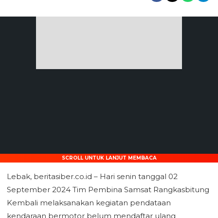
SCROLL UNTUK LANJUT MEMBACA
Lebak, beritasiber.co.id – Hari senin tanggal 02
September 2024 Tim Pembina Samsat Rangkasbitung
Kembali melaksanakan kegiatan pendataan
kendaraan bermotor belum mendaftar ulang