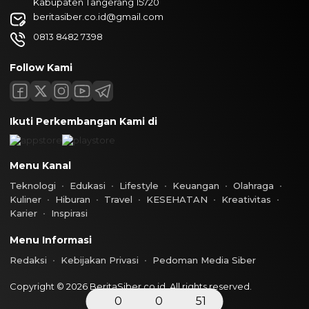
Kabupaten Tangerang 15720
beritasiber.co.id@gmail.com
0813 8482 7398
Follow Kami
Ikuti Perkembangan Kami di
Menu Kanal
Teknologi
Edukasi
Lifestyle
Keuangan
Olahraga
Kuliner
Hiburan
Travel
KESEHATAN
Kreativitas
Karier
Inspirasi
Menu Informasi
Redaksi
Kebijakan Privasi
Pedoman Media Siber
Copyright © 2026 BeritaSiber.co.id. All rights reserved.
0
0
51