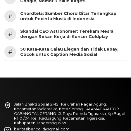
Google, Nomor 3 Bikin Kaget!
Chordtela: Sumber Chord Gitar Terlengkap
#
untuk Pecinta Musik di Indonesia
Skandal CEO Astronomer: Terekam Mesra
#
dengan Rekan Kerja di Konser Coldplay
50 Kata-Kata Galau Elegan dan Tidak Lebay,
#
Cocok untuk Caption Media Sosial
Jalan Bhakti Sosial SMSI. Kelurahan Pagar Agung,
Kecamatan Walantaka, Kota Serang || ALAMAT KANTOR
CABANG TANGERANG : Jl. Raya Pemda Tigaraksa, Kp.Bugel
RT.01/04, Kel. Kaduagung, Kecamatan Tigaraksa,
Kabupaten Tangerang 15720
beritasiber.co.id@gmail.com