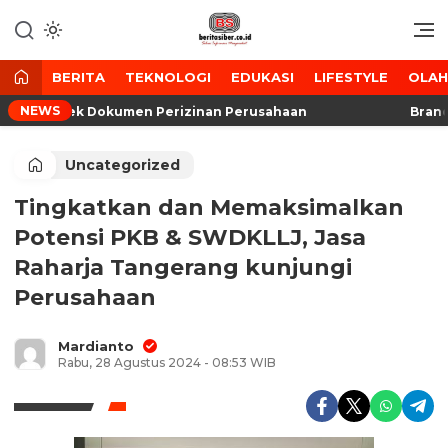
Lewati
ke
Media Tanggap Dan Akurat
BeritaSiber.co.id
konten
BERITA
TEKNOLOGI
EDUKASI
LIFESTYLE
OLA
NEWS
l, DLH Cek Dokumen Perizinan Perusahaan
Brandin
Uncategorized
Tingkatkan dan Memaksimalkan
Potensi PKB & SWDKLLJ, Jasa
Raharja Tangerang kunjungi
Perusahaan
Mardianto
Rabu, 28 Agustus 2024 - 08:53 WIB