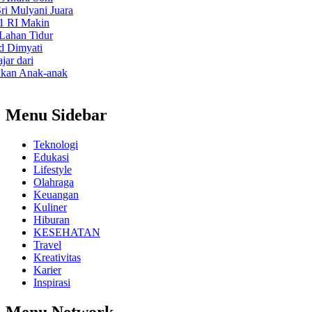
ulyani Juara
I Makin
n Tidur
myati
dari
 Anak-anak
Menu Sidebar
Teknologi
Edukasi
Lifestyle
Olahraga
Keuangan
Kuliner
Hiburan
KESEHATAN
Travel
Kreativitas
Karier
Inspirasi
Menu Network