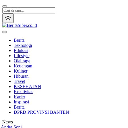
Lewati
ke
konten
BeritaSiber.co.id
Media Tanggap Dan Akurat
Berita
Teknologi
Edukasi
Lifestyle
Olahraga
Keuangan
Kuliner
Hiburan
Travel
KESEHATAN
Kreativitas
Karier
Inspirasi
Berita
DPRD PROVINSI BANTEN
News
ra Soni