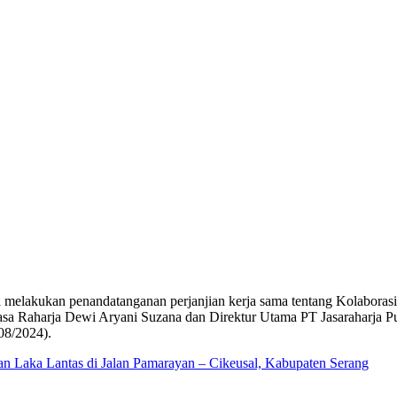
tera melakukan penandatanganan perjanjian kerja sama tentang Kolabor
asa Raharja Dewi Aryani Suzana dan Direktur Utama PT Jasaraharja Pu
08/2024).
n Laka Lantas di Jalan Pamarayan – Cikeusal, Kabupaten Serang