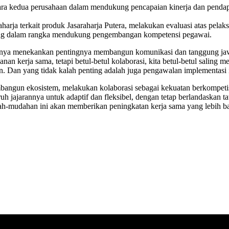
antara kedua perusahaan dalam mendukung pencapaian kinerja dan pend
Raharja terkait produk Jasaraharja Putera, melakukan evaluasi atas pel
ding dalam rangka mendukung pengembangan kompetensi pegawai.
nnya menekankan pentingnya membangun komunikasi dan tanggung jawa
anan kerja sama, tetapi betul-betul kolaborasi, kita betul-betul salin
 Dan yang tidak kalah penting adalah juga pengawalan implementasi i
angun ekosistem, melakukan kolaborasi sebagai kekuatan berkompeti
uh jajarannya untuk adaptif dan fleksibel, dengan tetap berlandaskan ta
dah-mudahan ini akan memberikan peningkatan kerja sama yang lebih ba