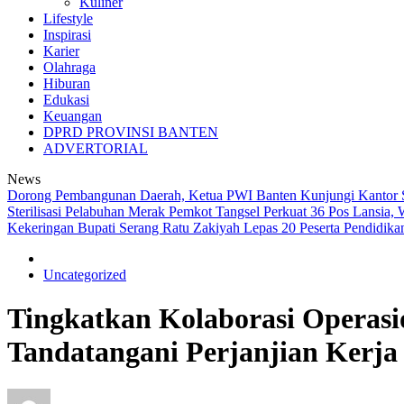
Kuliner
Lifestyle
Inspirasi
Karier
Olahraga
Hiburan
Edukasi
Keuangan
DPRD PROVINSI BANTEN
ADVERTORIAL
News
Dorong Pembangunan Daerah, Ketua PWI Banten Kunjungi Kantor
Sterilisasi Pelabuhan Merak
Pemkot Tangsel Perkuat 36 Pos Lansia, 
Kekeringan
Bupati Serang Ratu Zakiyah Lepas 20 Peserta Pendidik
Uncategorized
Tingkatkan Kolaborasi Operasi
Tandatangani Perjanjian Kerj