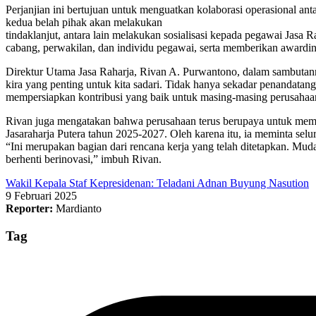
Perjanjian ini bertujuan untuk menguatkan kolaborasi operasional 
kedua belah pihak akan melakukan
tindaklanjut, antara lain melakukan sosialisasi kepada pegawai Jasa 
cabang, perwakilan, dan individu pegawai, serta memberikan awar
Direktur Utama Jasa Raharja, Rivan A. Purwantono, dalam sambuta
kira yang penting untuk kita sadari. Tidak hanya sekadar penandatang
mempersiapkan kontribusi yang baik untuk masing-masing perusahaan.
Rivan juga mengatakan bahwa perusahaan terus berupaya untuk memb
Jasaraharja Putera tahun 2025-2027. Oleh karena itu, ia meminta selur
“Ini merupakan bagian dari rencana kerja yang telah ditetapkan. Mu
berhenti berinovasi,” imbuh Rivan.
Wakil Kepala Staf Kepresidenan: Teladani Adnan Buyung Nasution
9 Februari 2025
Reporter:
Mardianto
Tag