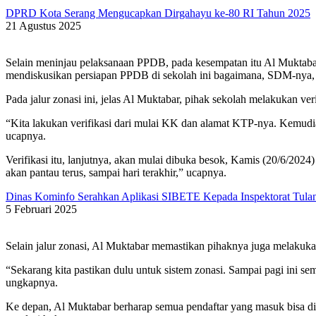
DPRD Kota Serang Mengucapkan Dirgahayu ke-80 RI Tahun 2025
21 Agustus 2025
Selain meninjau pelaksanaan PPDB, pada kesempatan itu Al Muktabar
mendiskusikan persiapan PPDB di sekolah ini bagaimana, SDM-nya, 
Pada jalur zonasi ini, jelas Al Muktabar, pihak sekolah melakukan ver
“Kita lakukan verifikasi dari mulai KK dan alamat KTP-nya. Kemudian k
ucapnya.
Verifikasi itu, lanjutnya, akan mulai dibuka besok, Kamis (20/6/202
akan pantau terus, sampai hari terakhir,” ucapnya.
Dinas Kominfo Serahkan Aplikasi SIBETE Kepada Inspektorat Tul
5 Februari 2025
Selain jalur zonasi, Al Muktabar memastikan pihaknya juga melakukan
“Sekarang kita pastikan dulu untuk sistem zonasi. Sampai pagi ini s
ungkapnya.
Ke depan, Al Muktabar berharap semua pendaftar yang masuk bisa dite