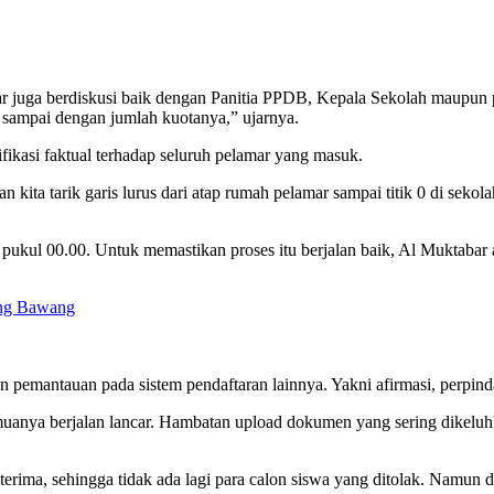
 juga berdiskusi baik dengan Panitia PPDB, Kepala Sekolah maupun p
sampai dengan jumlah kuotanya,” ujarnya.
ifikasi faktual terhadap seluruh pelamar yang masuk.
ita tarik garis lurus dari atap rumah pelamar sampai titik 0 di sekola
4) pukul 00.00. Untuk memastikan proses itu berjalan baik, Al Muktaba
ang Bawang
 pemantauan pada sistem pendaftaran lainnya. Yakni afirmasi, perpinda
emuanya berjalan lancar. Hambatan upload dokumen yang sering dikeluh
rima, sehingga tidak ada lagi para calon siswa yang ditolak. Namun d